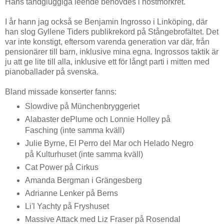
Hans tandgluggiga leende behövdes i höstmörkret.
I år hann jag också se Benjamin Ingrosso i Linköping, där
han slog Gyllene Tiders publikrekord på Stångebrofältet. Det
var inte konstigt, eftersom varenda generation var där, från
pensionärer till barn, inklusive mina egna. Ingrossos taktik är
ju att ge lite till alla, inklusive ett för långt parti i mitten med
pianoballader på svenska.
Bland missade konserter fanns:
Slowdive på Münchenbryggeriet
Alabaster dePlume och Lonnie Holley på
Fasching (inte samma kväll)
Julie Byrne, El Perro del Mar och Helado Negro
på Kulturhuset (inte samma kväll)
Cat Power på Cirkus
Amanda Bergman i Grängesberg
Adrianne Lenker på Berns
Li'l Yachty på Fryshuset
Massive Attack med Liz Fraser på Rosendal