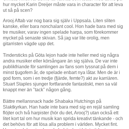
hur mycket Karin Dreijer måste vara in character för att leva
ut så på scen?
Arooj Aftab var nog bara sig själv i Uppsala. Liten sliten
kanske, eller bara nonchalant cool. Hon hade bara med sig
tre musiker, varav ingen spelade harpa, som förekommer
mycket på senaste skivan. Så jag var lite orolig, men
gitarristen vägde upp det.
Tindersticks på Göta lejon hade inte heller med sig några
andra musiker eller körsångare än sig själva. De var inte
publikfriande för samlingen av fans som lyssnat på dem i
minst tjugofem år, de spelade enbart nya låtar. Men de är i
god form, som i en tredje (fjärde, femte?) akt av karriären.
Stuart Staples sjunger fortfarande fantastiskt, men sa väl
knappt mer än "tack" någon gång.
Bättre mellansnack hade Shabaka Hutchings på
Slaktkyrkan. Han hade inte bara med sig en rejäl samling
flöjter och två harpister (hör du det, Arooj?) utan också ett
litet kort tal om hur musik kan sprida kreativt tänkande - och
det behövs för att lösa alla problem i världen. Mycket fint.