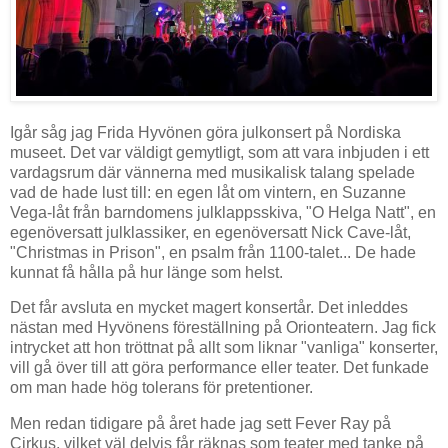
Igår såg jag Frida Hyvönen göra julkonsert på Nordiska
museet. Det var väldigt gemytligt, som att vara inbjuden i ett
vardagsrum där vännerna med musikalisk talang spelade
vad de hade lust till: en egen låt om vintern, en Suzanne
Vega-låt från barndomens julklappsskiva, "O Helga Natt", en
egenöversatt julklassiker, en egenöversatt Nick Cave-låt,
"Christmas in Prison", en psalm från 1100-talet... De hade
kunnat få hålla på hur länge som helst.
Det får avsluta en mycket magert konsertår. Det inleddes
nästan med Hyvönens föreställning på Orionteatern. Jag fick
intrycket att hon tröttnat på allt som liknar "vanliga" konserter,
vill gå över till att göra performance eller teater. Det funkade
om man hade hög tolerans för pretentioner.
Men redan tidigare på året hade jag sett Fever Ray på
Cirkus, vilket väl delvis får räknas som teater med tanke på