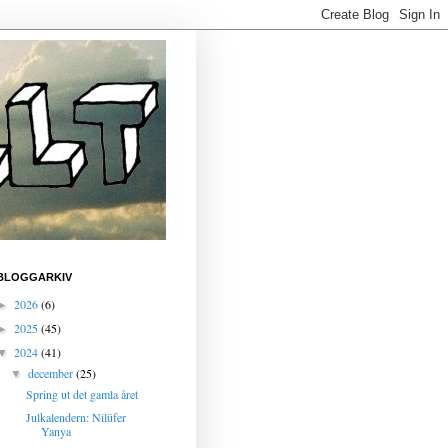
BLOGGARKIV
2026
(6)
►
2025
(45)
►
2024
(41)
▼
december
(25)
▼
Spring ut det gamla året
Julkalendern: Nilüfer
Yanya