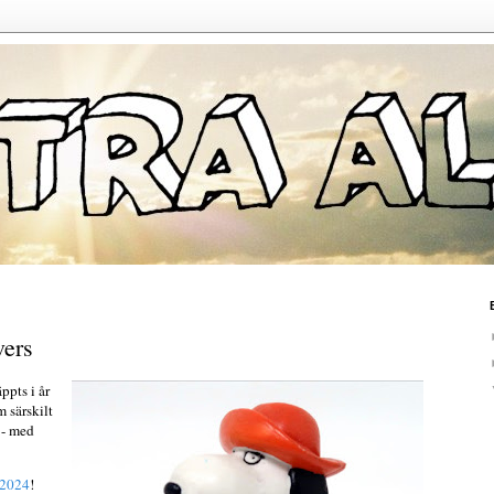
vers
ppts i år
m särskilt
a - med
 2024
!