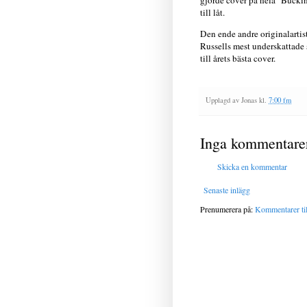
gjorde cover på hela "Bucki
till låt.
Den ende andre originalartis
Russells mest underskattade s
till årets bästa cover.
Upplagd av
Jonas
kl.
7:00 fm
Inga kommentare
Skicka en kommentar
Senaste inlägg
Prenumerera på:
Kommentarer til