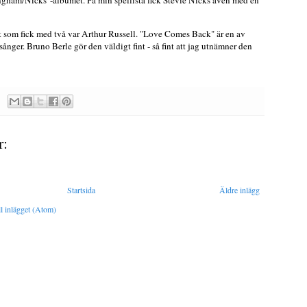
ngham/Nicks"-albumet. På min spellista fick Stevie Nicks även med en
t som fick med två var Arthur Russell. "Love Comes Back" är en av
ånger. Bruno Berle gör den väldigt fint - så fint att jag utnämner den
r:
Startsida
Äldre inlägg
l inlägget (Atom)