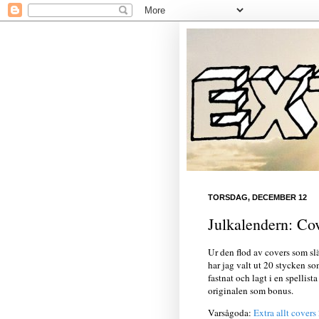
TORSDAG, DECEMBER 12
Julkalendern: Co
Ur den flod av covers som slä
har jag valt ut 20 stycken so
fastnat och lagt i en spellist
originalen som bonus.
Varsågoda:
Extra allt covers