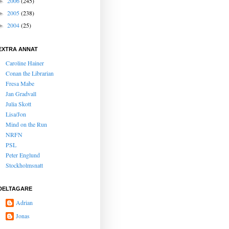
2006
(245)
►
2005
(238)
►
2004
(25)
►
EXTRA ANNAT
Caroline Hainer
Conan the Librarian
Fresa Mabe
Jan Gradvall
Julia Skott
Lisa/Jon
Mind on the Run
NRFN
PSL
Peter Englund
Stockholmsnatt
DELTAGARE
Adrian
Jonas