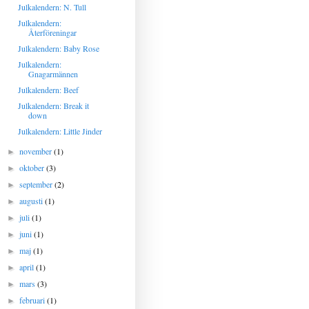
Julkalendern: N. Tull
Julkalendern:
Återföreningar
Julkalendern: Baby Rose
Julkalendern:
Gnagarmännen
Julkalendern: Beef
Julkalendern: Break it
down
Julkalendern: Little Jinder
november
(1)
►
oktober
(3)
►
september
(2)
►
augusti
(1)
►
juli
(1)
►
juni
(1)
►
maj
(1)
►
april
(1)
►
mars
(3)
►
februari
(1)
►