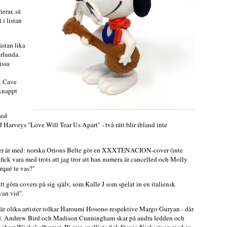
erar, så
 i listan
ästan lika
rlunda.
issa
k Cave
 knappt
med
 Harveys "Love Will Tear Us Apart" - två rätt blir ibland inte
ner är med: norska Orions Belte gör en XXXTENACION-cover (inte
ick vara med trots att jag tror att han numera är cancelled och Molly
rqué te vas?"
 göra covers på sig själv, som Kalle J som spelat in en italiensk
van vid".
är olika artister tolkar Haroumi Hosono respektive Margo Guryan - där
ed. Andrew Bird och Madison Cunningham skar på andra ledden och