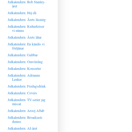
Julkalendern: Bob Stanley-
året
Julkalendern: Hej då
Julkalendern: Årets läsning
Julkalendern: Kulturkriser
vi minns
Julkalendern: Årets låtar
Julkalendern: En kändis vi
förtjänar
Julkalendern: Gubbar
Julkalendern: Omväxling
Julkalendern: Konserter
Julkalendern: Adrianne
Lenker
Julkalendern: Fredagsdrink
Julkalendern: Covers
Julkalendern: TV-serier jag
missat
Julkalendern: Arooj Aftab
Julkalendern: Broadcasts
demos
Julkalendern: AI-året