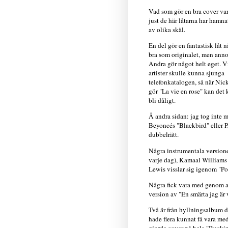
Vad som gör en bra cover vari
just de här låtarna har hamnat
av olika skäl.
En del gör en fantastisk låt n
bra som originalet, men anno
Andra gör något helt eget. V
artister skulle kunna sjunga
telefonkatalogen, så när Nic
gör "La vie en rose" kan det
bli dåligt.
Å andra sidan: jag tog inte 
Beyoncés "Blackbird" eller PJ
dubbelrätt.
Några instrumentala versio
varje dag), Kamaal Williams f
Lewis visslar sig igenom "Po
Några fick vara med genom att
version av "En smärta jag är 
Två är från hyllningsalbum d
hade flera kunnat få vara m