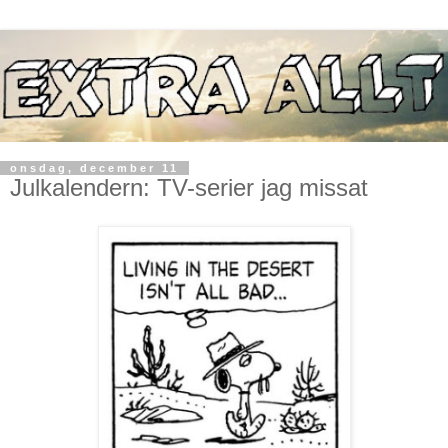
onsdag, december 11
Julkalendern: TV-serier jag missat