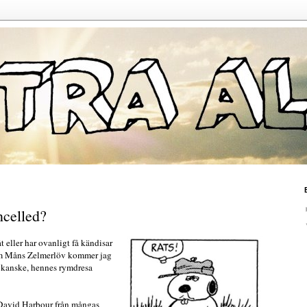
ncelled?
t eller har ovanligt få kändisar
tom Måns Zelmerlöv kommer jag
y kanske, hennes rymdresa
 David Harbour från mångas