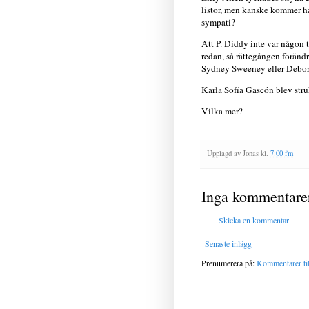
listor, men kanske kommer ha
sympati?
Att P. Diddy inte var någon t
redan, så rättegången föränd
Sydney Sweeney eller Debora
Karla Sofía Gascón blev stru
Vilka mer?
Upplagd av
Jonas
kl.
7:00 fm
Inga kommentare
Skicka en kommentar
Senaste inlägg
Prenumerera på:
Kommentarer til