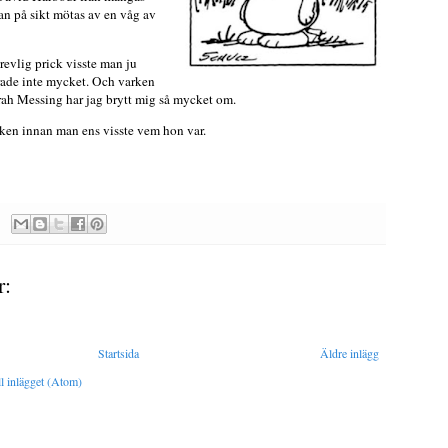
n på sikt mötas av en våg av
revlig prick visste man ju
rade inte mycket. Och varken
h Messing har jag brytt mig så mycket om.
ken innan man ens visste vem hon var.
r:
Startsida
Äldre inlägg
l inlägget (Atom)