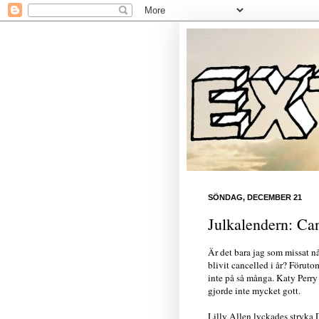
SÖNDAG, DECEMBER 21
Julkalendern: Ca
Är det bara jag som missat nå
blivit cancelled i år? Föru
inte på så många. Katy Perr
gjorde inte mycket gott.
Lilly Allen lyckades stryka