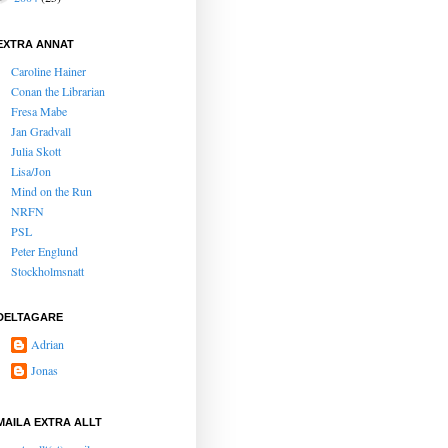
EXTRA ANNAT
Caroline Hainer
Conan the Librarian
Fresa Mabe
Jan Gradvall
Julia Skott
Lisa/Jon
Mind on the Run
NRFN
PSL
Peter Englund
Stockholmsnatt
DELTAGARE
Adrian
Jonas
MAILA EXTRA ALLT