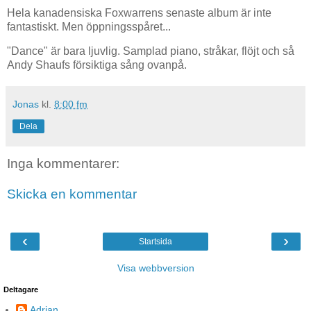
Hela kanadensiska Foxwarrens senaste album är inte
fantastiskt. Men öppningsspåret...
"Dance" är bara ljuvlig. Samplad piano, stråkar, flöjt och så
Andy Shaufs försiktiga sång ovanpå.
Jonas
kl.
8:00 fm
Dela
Inga kommentarer:
Skicka en kommentar
‹
›
Startsida
Visa webbversion
Deltagare
Adrian