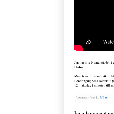
Jag har inte lyssnat på den i 
District.
Men även om man bytt ut 14:
Londongruppens Decius "Quee
124 taktslag i minuten till m
Upplagd av
Jonas
kl.
7:00 fm
Inga kommentare