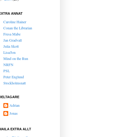
EXTRA ANNAT
Caroline Hainer
Conan the Librarian
Fresa Mabe
Jan Gradvall
Julia Skott
Lisa/Jon
Mind on the Run
NRFN
PSL
Peter Englund
Stockholmsnatt
DELTAGARE
Adrian
Jonas
MAILA EXTRA ALLT