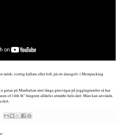
en mörk, svettig källare eller loft, på ett dansgolv i Meatpacking
e gatan på Manhattan mot långa grusvägar på joggingrundor så har
n of 14th St" fungerat alldeles utmärkt hela året. Man kan använda
ycket.
r: