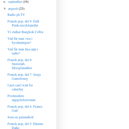
september
(19)
►
augusti
(23)
▼
Radio på TV
Fransk pop, del 9: Daft
Punk-encyklopedin
Vi stalkar Bangkok Cobra
Vad får man visa i
byxlinningen?
Vad får man läsa upp i
radio?
Fransk pop, del 8:
Stereolab,
Moogfanatiker
Fransk pop, del 7: Serge
Gainsbourg
I just can't wait for
saturday
Postmodern
uppgörelseroman
Fransk pop, del 6: France
Gall
Som en gummiboll
Fransk pop, del 5: Etienne
Daho