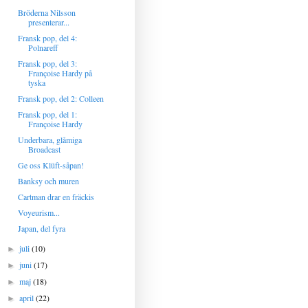
Bröderna Nilsson
presenterar...
Fransk pop, del 4:
Polnareff
Fransk pop, del 3:
Françoise Hardy på
tyska
Fransk pop, del 2: Colleen
Fransk pop, del 1:
Françoise Hardy
Underbara, glåmiga
Broadcast
Ge oss Klüft-såpan!
Banksy och muren
Cartman drar en fräckis
Voyeurism...
Japan, del fyra
juli
(10)
►
juni
(17)
►
maj
(18)
►
april
(22)
►