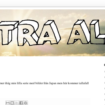
er ihåg min lilla serie med bilder från Japan men här kommer iallafall