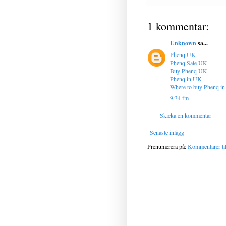
1 kommentar:
Unknown
sa...
Phenq UK
Phenq Sale UK
Buy Phenq UK
Phenq in UK
Where to buy Phenq in
9:34 fm
Skicka en kommentar
Senaste inlägg
Prenumerera på:
Kommentarer til