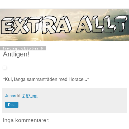
fredag, oktober 6
Äntligen!
”
Kul, långa sammanträden med Horace...
”
Jonas
kl.
7:57 em
Dela
Inga kommentarer: