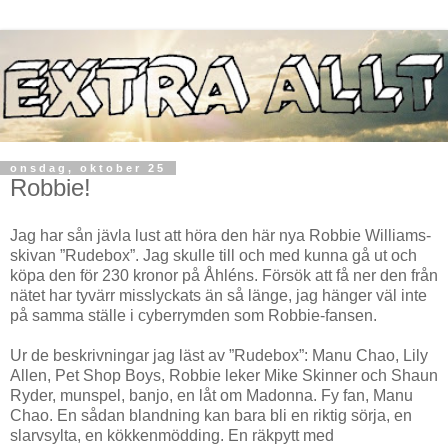
onsdag, oktober 25
Robbie!
Jag har sån jävla lust att höra den här nya Robbie Williams-
skivan ”Rudebox”. Jag skulle till och med kunna gå ut och
köpa den för 230 kronor på Åhléns. Försök att få ner den från
nätet har tyvärr misslyckats än så länge, jag hänger väl inte
på samma ställe i cyberrymden som Robbie-fansen.
Ur de beskrivningar jag läst av ”Rudebox”: Manu Chao, Lily
Allen, Pet Shop Boys, Robbie leker Mike Skinner och Shaun
Ryder, munspel, banjo, en låt om Madonna. Fy fan, Manu
Chao. En sådan blandning kan bara bli en riktig sörja, en
slarvsylta, en kökkenmödding. En räkpytt med