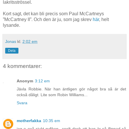
lakritsströssel.
Kort sagt, det kan bli precis som Paul McCartneys
”McCartney II”. Och den är ju, som jag skrev
här
, helt
lysande.
Jonas
kl.
2:02 em
Dela
4 kommentarer:
Anonym
3:12 em
Jävla Robbie. När han äntligen gör något bra så är det
också dåligt. Lite som Robin Williams...
Svara
motherfakka
10:35 em
jag e oxå sjukt nyfiken...coolt dock att han är så flippad så