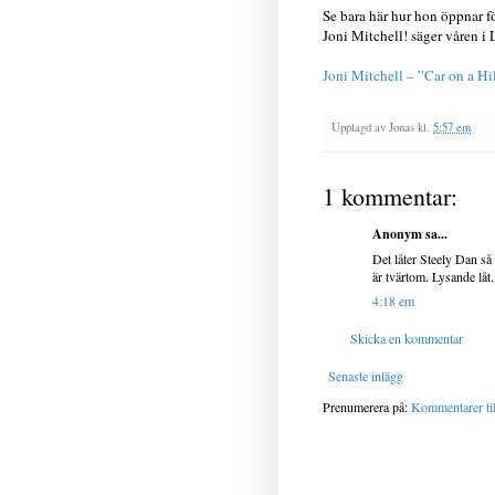
Se bara här hur hon öppnar fö
Joni Mitchell! säger våren i
Joni Mitchell – ”Car on a Hi
Upplagd av
Jonas
kl.
5:57 em
1 kommentar:
Anonym sa...
Det låter Steely Dan så a
är tvärtom. Lysande låt.
4:18 em
Skicka en kommentar
Senaste inlägg
Prenumerera på:
Kommentarer til