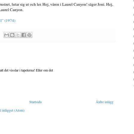
nstret, lutar sig ut och ler. Hej, våren i Laurel Canyon! säger Joni.
Hej,
Laurel
Canyon
.
ll” (1974)
tt det visslar i tapeterna! Eller om det
Startsida
Äldre inlägg
l inlägget (Atom)