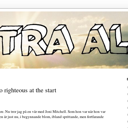
 righteous at the start
e. Nu tror jag på en vår med Joni Mitchell. Som hon var när hon var
en är just nu, i begynnande blom, ibland sprittande, men fortfarande