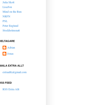
Julia Skott
Lisa/Jon
Mind on the Run
NRFN
PSL
Peter Englund
Stockholmsnatt
DELTAGARE
Adrian
Jonas
MAILA EXTRA ALLT
extraallt(at)gmail.com
RSS FEED
RSS Extra Allt