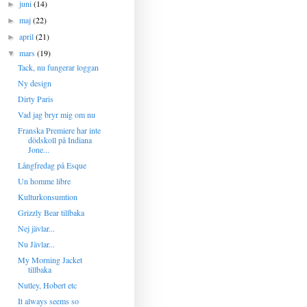
juni
(14)
►
maj
(22)
►
april
(21)
►
mars
(19)
▼
Tack, nu fungerar loggan
Ny design
Dirty Paris
Vad jag bryr mig om nu
Franska Premiere har inte
dödskoll på Indiana
Jone...
Långfredag på Esque
Un homme libre
Kulturkonsumtion
Grizzly Bear tillbaka
Nej jävlar...
Nu Jävlar...
My Morning Jacket
tillbaka
Nutley, Hobert etc
It always seems so