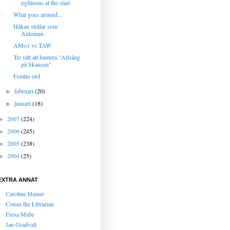
righteous at the start
What goes around...
Håkan strålar som
Automan
AMo1 vs TAW
Tre sätt att hantera "Allsång
på Skansen"
Femtio ord
februari
(20)
►
januari
(18)
►
2007
(224)
►
2006
(245)
►
2005
(238)
►
2004
(25)
►
EXTRA ANNAT
Caroline Hainer
Conan the Librarian
Fresa Mabe
Jan Gradvall