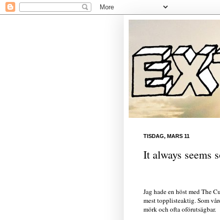
TISDAG, MARS 11
It always seems so
Jag hade en höst med The Cur
mest topplisteaktig. Som vår
mörk och ofta oförutsägbar.