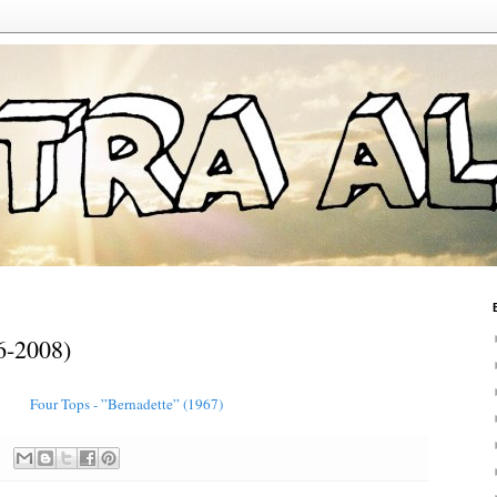
6-2008)
Four Tops - ”Bernadette” (1967)