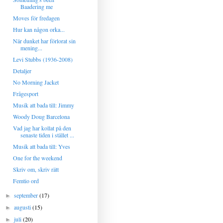
Baadering me
Moves för fredagen
Hur kan någon orka...
När dunket har förlorat sin
mening...
Levi Stubbs (1936-2008)
Detaljer
No Morning Jacket
Frågesport
Musik att bada till: Jimmy
Woody Doug Barcelona
Vad jag har kollat på den
senaste tiden i stället ...
Musik att bada till: Yves
One for the weekend
Skriv om, skriv rätt
Femtio ord
september
(17)
►
augusti
(15)
►
juli
(20)
►