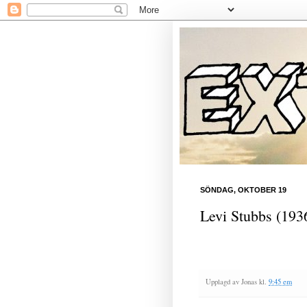
SÖNDAG, OKTOBER 19
Levi Stubbs (193
Upplagd av
Jonas
kl.
9:45 em