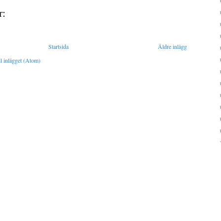
r:
Startsida
Äldre inlägg
l inlägget (Atom)