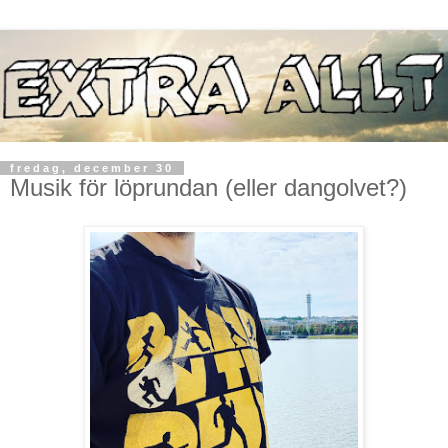
fredag, december 30
Musik för löprundan (eller dangolvet?)