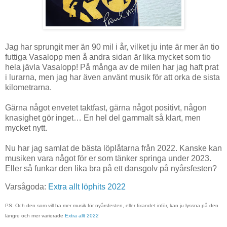
Jag har sprungit mer än 90 mil i år, vilket ju inte är mer än tio
futtiga Vasalopp men å andra sidan är lika mycket som tio
hela jävla Vasalopp! På många av de milen har jag haft prat
i lurarna, men jag har även använt musik för att orka de sista
kilometrarna.
Gärna något envetet taktfast, gärna något positivt, någon
knasighet gör inget… En hel del gammalt så klart, men
mycket nytt.
Nu har jag samlat de bästa löplåtarna från 2022. Kanske kan
musiken vara något för er som tänker springa under 2023.
Eller så funkar den lika bra på ett dansgolv på nyårsfesten?
Varsågoda:
Extra allt löphits 2022
PS: Och den som vill ha mer musik för nyårsfesten, eller fixandet inför, kan ju lyssna på den
längre och mer varierade
Extra allt 2022