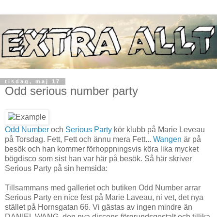
tisdag, maj 17
Odd serious number party
Odd Number
och
Serious Party
kör klubb på Marie Leveau
på Torsdag. Fett, Fett och ännu mera Fett...
Wangen
är på
besök och han kommer förhoppningsvis köra lika mycket
bögdisco som sist han var här på besök. Så här skriver
Serious Party på sin hemsida:
Tillsammans med galleriet och butiken Odd Number arrar
Serious Party en nice fest på Marie Laveau, ni vet, det nya
stället på Hornsgatan 66. Vi gästas av ingen mindre än
DANIEL WANG, den nya discons förgrundsgestalt och tillika