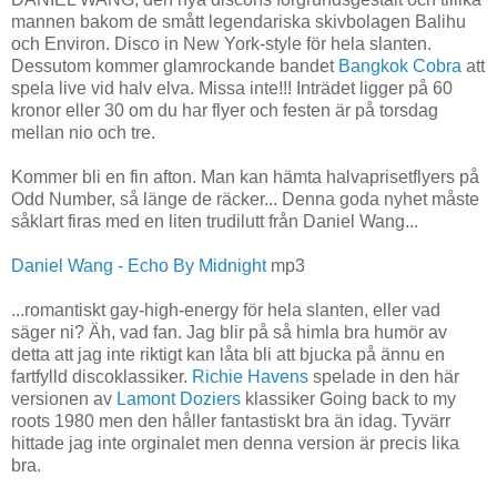
mannen bakom de smått legendariska skivbolagen Balihu
och Environ. Disco in New York-style för hela slanten.
Dessutom kommer glamrockande bandet
Bangkok Cobra
att
spela live vid halv elva. Missa inte!!! Inträdet ligger på 60
kronor eller 30 om du har flyer och festen är på torsdag
mellan nio och tre.
Kommer bli en fin afton. Man kan hämta halvaprisetflyers på
Odd Number, så länge de räcker... Denna goda nyhet måste
såklart firas med en liten trudilutt från Daniel Wang...
Daniel Wang - Echo By Midnight
mp3
...romantiskt gay-high-energy för hela slanten, eller vad
säger ni? Äh, vad fan. Jag blir på så himla bra humör av
detta att jag inte riktigt kan låta bli att bjucka på ännu en
fartfylld discoklassiker.
Richie Havens
spelade in den här
versionen av
Lamont Doziers
klassiker Going back to my
roots 1980 men den håller fantastiskt bra än idag. Tyvärr
hittade jag inte orginalet men denna version är precis lika
bra.