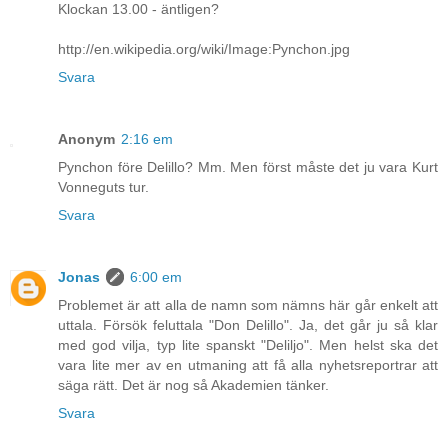
Klockan 13.00 - äntligen?
http://en.wikipedia.org/wiki/Image:Pynchon.jpg
Svara
Anonym
2:16 em
Pynchon före Delillo? Mm. Men först måste det ju vara Kurt
Vonneguts tur.
Svara
Jonas
6:00 em
Problemet är att alla de namn som nämns här går enkelt att
uttala. Försök feluttala "Don Delillo". Ja, det går ju så klar
med god vilja, typ lite spanskt "Deliljo". Men helst ska det
vara lite mer av en utmaning att få alla nyhetsreportrar att
säga rätt. Det är nog så Akademien tänker.
Svara