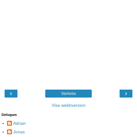
‹
›
Startsida
Visa webbversion
Deltagare
Adrian
Jonas