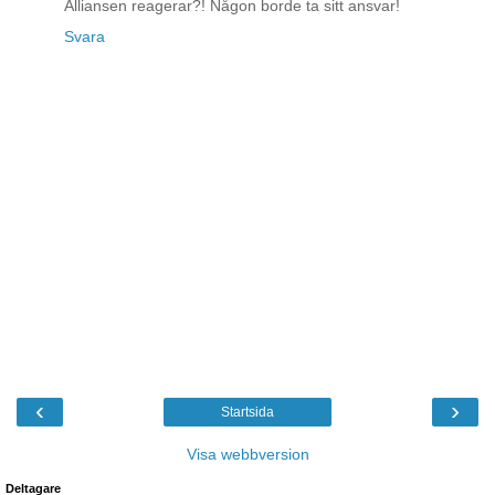
Alliansen reagerar?! Någon borde ta sitt ansvar!
Svara
‹
›
Startsida
Visa webbversion
Deltagare