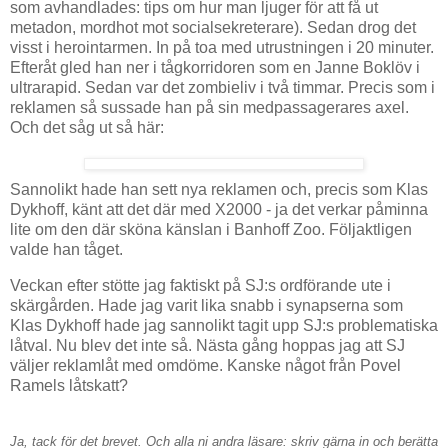
som avhandlades: tips om hur man ljuger för att få ut
metadon, mordhot mot socialsekreterare). Sedan drog det
visst i herointarmen. In på toa med utrustningen i 20 minuter.
Efteråt gled han ner i tågkorridoren som en Janne Boklöv i
ultrarapid. Sedan var det zombieliv i två timmar. Precis som i
reklamen så sussade han på sin medpassagerares axel.
Och det såg ut så här:
Sannolikt hade han sett nya reklamen och, precis som Klas
Dykhoff, känt att det där med X2000 - ja det verkar påminna
lite om den där sköna känslan i Banhoff Zoo. Följaktligen
valde han tåget.
Veckan efter stötte jag faktiskt på SJ:s ordförande ute i
skärgården. Hade jag varit lika snabb i synapserna som
Klas Dykhoff hade jag sannolikt tagit upp SJ:s problematiska
låtval. Nu blev det inte så. Nästa gång hoppas jag att SJ
väljer reklamlåt med omdöme. Kanske något från Povel
Ramels låtskatt?
Ja, tack för det brevet. Och alla ni andra läsare: skriv gärna in och berätta