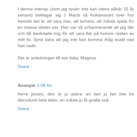
I denna intervju (som jag tyvärr inte kan citera såhär 15 år
senare) beklagar sig J Macis så fruktansvärt över hur
hemskt det är att vara han, att turnera, att måsta spela för
en massa idioter osv. Han var så ocharmerande att jag där
och då beslutade mig för att vara ilsk på honom resten av
mitt liv. Synd bara att jag inte kan komma ihåg exakt vad
han sade.
Det är anledningen till min ilska, Magnus.
Svara
Anonym
1:08 fm
herre jösses, den är ju asbra. en kan ju fan inte ha
discodunk hela tiden, en måste ju få gnälla oxå.
Svara