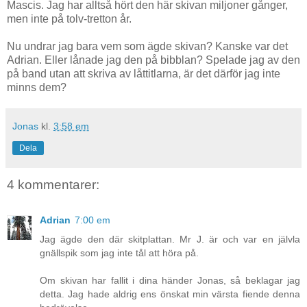
Mascis. Jag har alltså hört den här skivan miljoner gånger,
men inte på tolv-tretton år.
Nu undrar jag bara vem som ägde skivan? Kanske var det
Adrian. Eller lånade jag den på bibblan? Spelade jag av den
på band utan att skriva av låttitlarna, är det därför jag inte
minns dem?
Jonas
kl.
3:58 em
Dela
4 kommentarer:
Adrian
7:00 em
Jag ägde den där skitplattan. Mr J. är och var en jälvla
gnällspik som jag inte tål att höra på.
Om skivan har fallit i dina händer Jonas, så beklagar jag
detta. Jag hade aldrig ens önskat min värsta fiende denna