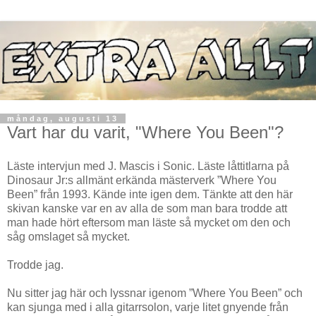
måndag, augusti 13
Vart har du varit, "Where You Been"?
Läste intervjun med J. Mascis i Sonic. Läste låttitlarna på
Dinosaur Jr:s allmänt erkända mästerverk ”Where You
Been” från 1993. Kände inte igen dem. Tänkte att den här
skivan kanske var en av alla de som man bara trodde att
man hade hört eftersom man läste så mycket om den och
såg omslaget så mycket.
Trodde jag.
Nu sitter jag här och lyssnar igenom ”Where You Been” och
kan sjunga med i alla gitarrsolon, varje litet gnyende från