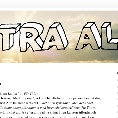
n
reta Leijon” av Pär Thörn
boken, ”Medborgarna”, är korta berättelser i första person. Från Stalin,
 Atta till Irene Katsler (
”...det är ett tysk namn. Men det är det
alla sammankopplar namnet med livsmedel kassler.”
) och Pär Thörn.
värt skönt att läsa efter att i rad ha klämt Stieg Larsson-trilogin och
 inte så intresserad av att läsa en avskrift av allt som kommer tv:n