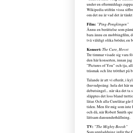
under en eftermiddags zappan
Wikipedia utifrån vissa siffro
om det nu är vad det är tänkt 
Film:
”Ping-Pongkingen”
Ännu en berättelse som påmi
bara ännu en mobbingfilm, det 
två väldigt olika bröder, en b
Konsert:
The Cure, Hovet
Tre timmar visade sig vara fö
den här konserten, innan jag 
”Pictures of You” och tja, all
träsmak och lite trötthet på b
Talande är att vi efteråt, i 
(huvudpoäng: hela det här med
debutsingel... när ska det ta
släpptes det loss bland tret
låtar. Och alla Curelåtar går 
tiden. Men för mig som inte 
och då, när Robert Smith spe
lättsam dansunderhållning.
TV:
”The Mighty Boosh”
Som uppladdning inför the Cu