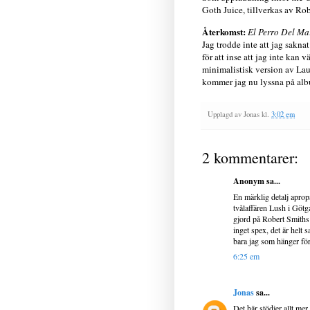
Goth Juice, tillverkas av Rob
Återkomst:
El Perro Del Ma
Jag trodde inte att jag sakna
för att inse att jag inte kan
minimalistisk version av La
kommer jag nu lyssna på albu
Upplagd av
Jonas
kl.
3:02 em
2 kommentarer:
Anonym sa...
En märklig detalj apro
tvålaffären Lush i Göt
gjord på Robert Smiths 
inget spex, det är helt s
bara jag som hänger för 
6:25 em
Jonas
sa...
Det här stödjer allt mer