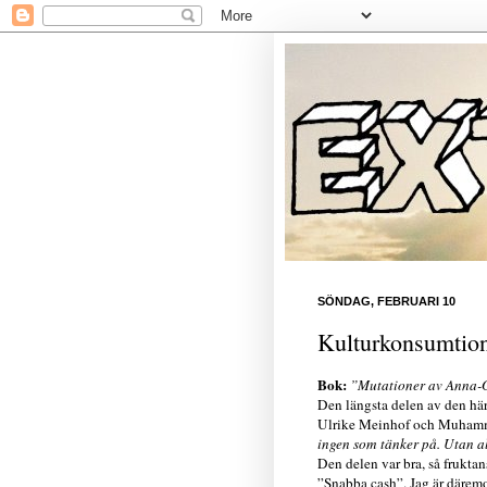
SÖNDAG, FEBRUARI 10
Kulturkonsumtio
Bok:
”Mutationer av Anna-G
Den längsta delen av den här 
Ulrike Meinhof och Muhammed
ingen som tänker på. Utan 
Den delen var bra, så fruktans
”Snabba cash”. Jag är däremot