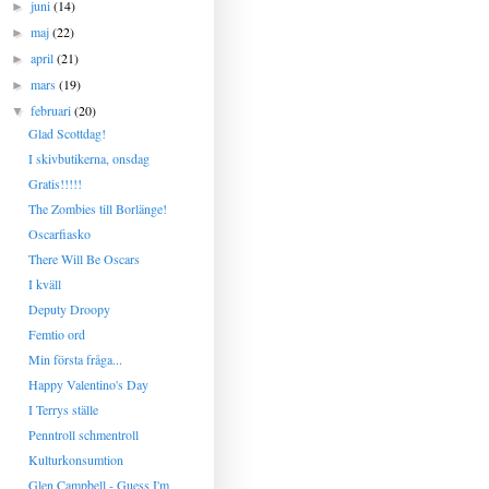
juni
(14)
►
maj
(22)
►
april
(21)
►
mars
(19)
►
februari
(20)
▼
Glad Scottdag!
I skivbutikerna, onsdag
Gratis!!!!!
The Zombies till Borlänge!
Oscarfiasko
There Will Be Oscars
I kväll
Deputy Droopy
Femtio ord
Min första fråga...
Happy Valentino's Day
I Terrys ställe
Penntroll schmentroll
Kulturkonsumtion
Glen Campbell - Guess I'm