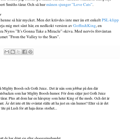
ert Smiths tårar. Och så hur
månen sjunger ”Love Cats”
.
r
t henne så här mycket. Men det krävdes inte mer än ett enkelt
PSL-klipp
 värja mig mot sånt här, en nedkokt version av
Goffin&King
, en
ura Nyros ”It’s Gonna Take a Miracle”-skiva. Med nervös förväntan
met ”From the Valley to the Stars”.
på Mighty Boosh och Goth Juice.. Det är nån som jobbar på den där
gatsbacken som har Mighty Boosh-humor. För dom säljer just Goth Juice
tårar. Plus att dom har en hårspray som heter King of the mods. Och det är
ant. Är det inte ett lite oväntat ställe att ha just en sån humor? Eller så är det
lite på Lush för att haja deras storhet...
 att de har döpt sig efter shoegazingbandet.