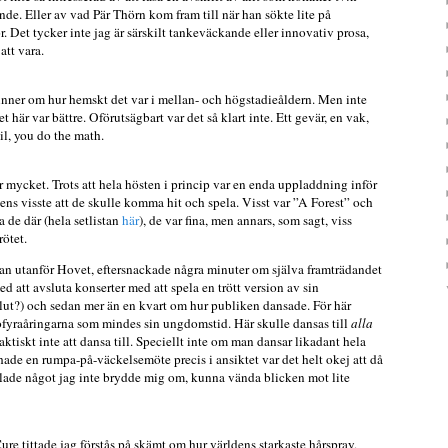
de. Eller av vad Pär Thörn kom fram till när han sökte lite på
r. Det tycker inte jag är särskilt tankeväckande eller innovativ prosa,
att vara.
nner om hur hemskt det var i mellan- och högstadieåldern. Men inte
här var bättre. Oförutsägbart var det så klart inte. Ett gevär, en vak,
il, you do the math.
r mycket. Trots att hela hösten i princip var en enda uppladdning inför
ens visste att de skulle komma hit och spela. Visst var ”A Forest” och
a de där (hela setlistan
här
), de var fina, men annars, som sagt, viss
rötet.
kylan utanför Hovet, eftersnackade några minuter om själva framträdandet
 att avsluta konserter med att spela en trött version av sin
 slut?) och sedan mer än en kvart om hur publiken dansade. För här
tiofyraåringarna som mindes sin ungdomstid. Här skulle dansas till
alla
faktiskt inte att dansa till. Speciellt inte om man dansar likadant hela
hade en rumpa-på-väckelsemöte precis i ansiktet var det helt okej att då
lade något jag inte brydde mig om, kunna vända blicken mot lite
re tittade jag förstås på skämt om hur världens starkaste hårspray,