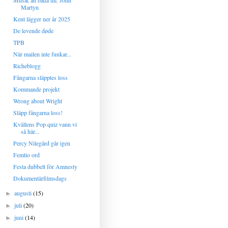
Musik att bada till: John
Martyn
Kent lägger ner år 2025
De levende døde
TPB
När mailen inte funkar...
Richeblogg
Fångarna släpptes loss
Kommande projekt
Wrong about Wright
Släpp fångarna loss!
Kvällens Pop quiz vann vi
så här...
Percy Nilegård går igen
Femtio ord
Festa dubbelt för Amnesty
Dokumentärfilmsdags
augusti
(15)
►
juli
(20)
►
juni
(14)
►