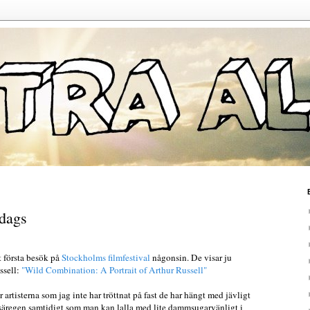
dags
t första besök på
Stockholms filmfestival
någonsin. De visar ju
ssell:
"Wild Combination: A Portrait of Arthur Russell"
 artisterna som jag inte har tröttnat på fast de har hängt med jävligt
säregen samtidigt som man kan lalla med lite dammsugarvänligt i