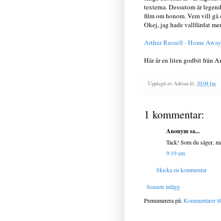
texterna. Dessutom är legend
film om honom. Vem vill gå 
Okej, jag hade vallfärdat men
Arthur Russell - Home Awa
Här är en liten godbit från A
Upplagd av
Adrian
kl.
10:04 fm
1 kommentar:
Anonym sa...
Tack! Som du säger, man
9:19 em
Skicka en kommentar
Senaste inlägg
Prenumerera på:
Kommentarer til