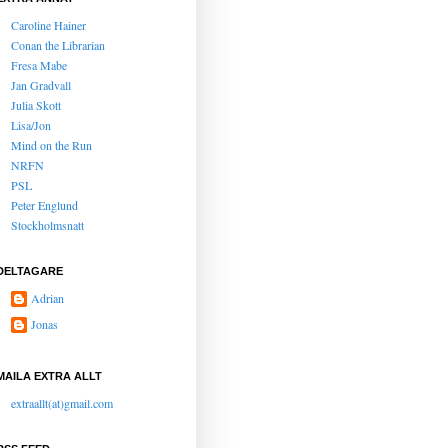
Caroline Hainer
Conan the Librarian
Fresa Mabe
Jan Gradvall
Julia Skott
Lisa/Jon
Mind on the Run
NRFN
PSL
Peter Englund
Stockholmsnatt
DELTAGARE
Adrian
Jonas
MAILA EXTRA ALLT
extraallt(at)gmail.com