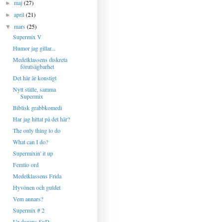
maj
(27)
►
april
(21)
►
mars
(25)
▼
Supermix V
Humor jag gillar...
Medelklassens diskreta
förutsägbarhet
Det här är konstigt
Nytt ställe, samma
Supermix
Biblisk grabbkomedi
Har jag hittat på det här?
The only thing to do
What can I do?
Supermixin' it up
Femtio ord
Medelklassens Frida
Hyvönen och guldet
Vem annars?
Supermix # 2
Ur dagens SvD