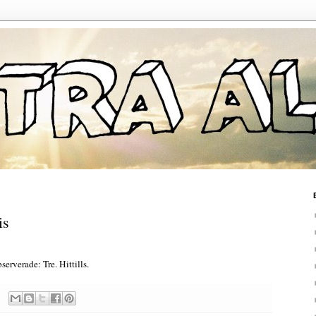
is
erverade: Tre. Hittills.