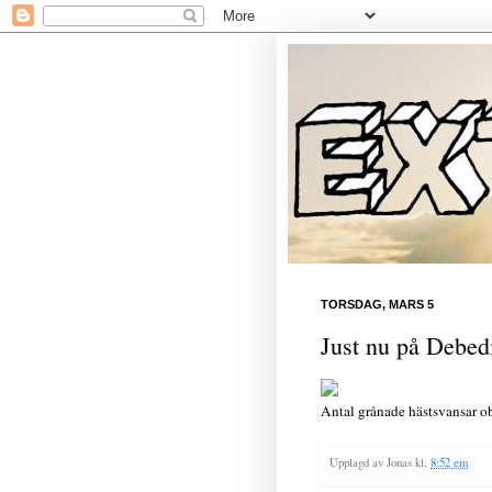
TORSDAG, MARS 5
Just nu på Debed
Antal grånade hästsvansar obs
Upplagd av
Jonas
kl.
8:52 em