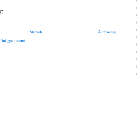
r:
Startsida
Äldre inlägg
l inlägget (Atom)