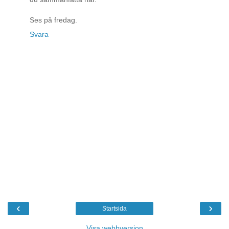
Ses på fredag.
Svara
‹
›
Startsida
Visa webbversion