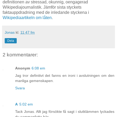
definitionen av stressad, okunnig, oengagerad
Wikipediajournalistik. Jämför sista styckets
faktauppdradning med de inledande styckena i
Wikipediaartikeln om låten
.
Jonas
kl.
11:47 fm
Dela
2 kommentarer:
Anonym
6:08 em
Jag tror definitivt det fanns en ironi i avslutningen om den
manliga gemenskapen.
Svara
A
5:02 em
Tack Jonas. Allt jag försökte få sagt i slutklämmen lyckades
du sammanfatta här.