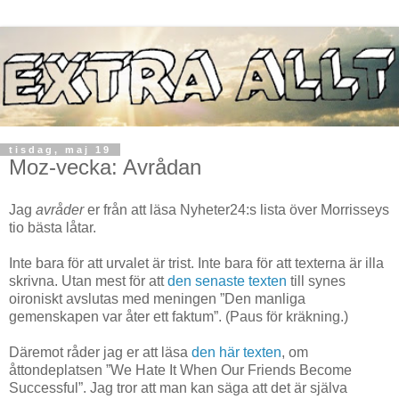
tisdag, maj 19
Moz-vecka: Avrådan
Jag
avråder
er från att läsa Nyheter24:s lista över Morrisseys
tio bästa låtar.
Inte bara för att urvalet är trist. Inte bara för att texterna är illa
skrivna. Utan mest för att
den senaste texten
till synes
oironiskt avslutas med meningen ”Den manliga
gemenskapen var åter ett faktum”. (Paus för kräkning.)
Däremot råder jag er att läsa
den här texten
, om
åttondeplatsen ”We Hate It When Our Friends Become
Successful”. Jag tror att man kan säga att det är själva