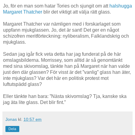
Jo, för en man som hatar Tories och sjungit om att
halshugga
Margaret Thatcher
blir det viktigt att välja rätt glass.
Margaret Thatcher var nämligen med i forskarlaget som
uppfann mjukglassen. Jo, det är sant! Det ger en något
schizofren meritförteckning: nyliberalism, Falklandskrig och
mjukglass.
Sedan jag igår fick veta detta har jag funderat på de här
omslagsbilderna. Morrissey, som alltid är så genomtänkt
med sina skivomslag, tänkte han på Margaret när han valde
just den där glassen? För visst är det ”vanlig” glass han äter,
inte mjukglass? Var det här en politisk protest mot
luftutspädd glass?
Eller tänkte han bara: ”Nästa skivomslag? Tja, kanske ska
jag äta lite glass. Det blir fint.”
Jonas
kl.
10:57 em
Dela