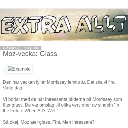
måndag, maj 18
Moz-vecka: Glass
Den här veckan fyller Morrissey femtio år. Det ska vi fira.
Varje dag.
Vi börjar med de här intressanta bilderna på Morrissey som
äter glass. De var omslag till olika versioner av singeln ”In
the Future When All’s Well”.
Så okej. Moz äter glass. Fint. Men intressant?