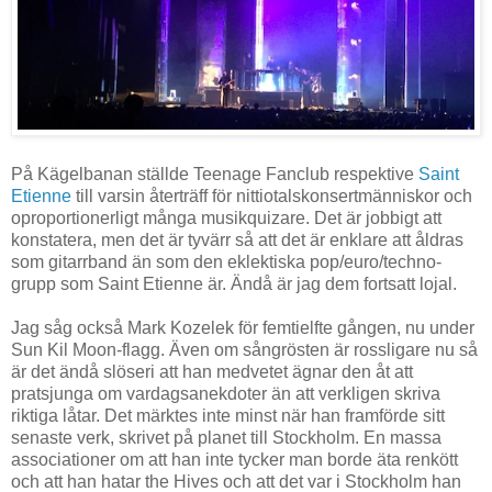
På Kägelbanan ställde Teenage Fanclub respektive
Saint
Etienne
till varsin återträff för nittiotalskonsertmänniskor och
oproportionerligt många musikquizare. Det är jobbigt att
konstatera, men det är tyvärr så att det är enklare att åldras
som gitarrband än som den eklektiska pop/euro/techno-
grupp som Saint Etienne är. Ändå är jag dem fortsatt lojal.
Jag såg också Mark Kozelek för femtielfte gången, nu under
Sun Kil Moon-flagg. Även om sångrösten är rossligare nu så
är det ändå slöseri att han medvetet ägnar den åt att
pratsjunga om vardagsanekdoter än att verkligen skriva
riktiga låtar. Det märktes inte minst när han framförde sitt
senaste verk, skrivet på planet till Stockholm. En massa
associationer om att han inte tycker man borde äta renkött
och att han hatar the Hives och att det var i Stockholm han