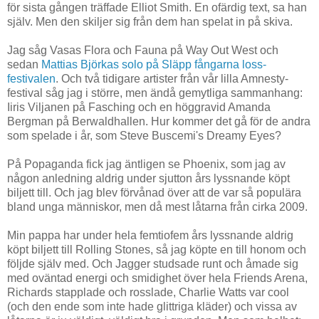
för sista gången träffade Elliot Smith. En ofärdig text, sa han
själv. Men den skiljer sig från dem han spelat in på skiva.
Jag såg Vasas Flora och Fauna på Way Out West och
sedan
Mattias Björkas solo på Släpp fångarna loss-
festivalen
. Och två tidigare artister från vår lilla Amnesty-
festival såg jag i större, men ändå gemytliga sammanhang:
Iiris Viljanen på Fasching och en höggravid Amanda
Bergman på Berwaldhallen. Hur kommer det gå för de andra
som spelade i år, som Steve Buscemi's Dreamy Eyes?
På Popaganda fick jag äntligen se Phoenix, som jag av
någon anledning aldrig under sjutton års lyssnande köpt
biljett till. Och jag blev förvånad över att de var så populära
bland unga människor, men då mest låtarna från cirka 2009.
Min pappa har under hela femtiofem års lyssnande aldrig
köpt biljett till Rolling Stones, så jag köpte en till honom och
följde själv med. Och Jagger studsade runt och åmade sig
med oväntad energi och smidighet över hela Friends Arena,
Richards stapplade och rosslade, Charlie Watts var cool
(och den ende som inte hade glittriga kläder) och vissa av