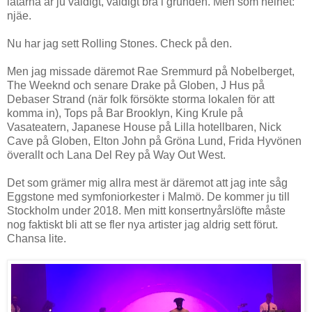
låtarna är ju väldigt, väldigt bra i grunden. Men som helhet:
njäe.
Nu har jag sett Rolling Stones. Check på den.
Men jag missade däremot Rae Sremmurd på Nobelberget,
The Weeknd och senare Drake på Globen, J Hus på
Debaser Strand (när folk försökte storma lokalen för att
komma in), Tops på Bar Brooklyn, King Krule på
Vasateatern, Japanese House på Lilla hotellbaren, Nick
Cave på Globen, Elton John på Gröna Lund, Frida Hyvönen
överallt och Lana Del Rey på Way Out West.
Det som grämer mig allra mest är däremot att jag inte såg
Eggstone med symfoniorkester i Malmö. De kommer ju till
Stockholm under 2018. Men mitt konsertnyårslöfte måste
nog faktiskt bli att se fler nya artister jag aldrig sett förut.
Chansa lite.