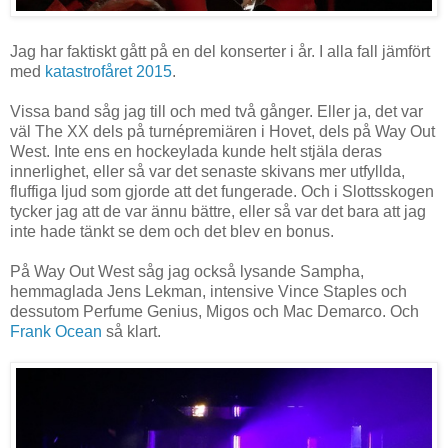
Jag har faktiskt gått på en del konserter i år. I alla fall jämfört
med
katastrofåret 2015
.
Vissa band såg jag till och med två gånger. Eller ja, det var
väl The XX dels på turnépremiären i Hovet, dels på Way Out
West. Inte ens en hockeylada kunde helt stjäla deras
innerlighet, eller så var det senaste skivans mer utfyllda,
fluffiga ljud som gjorde att det fungerade. Och i Slottsskogen
tycker jag att de var ännu bättre, eller så var det bara att jag
inte hade tänkt se dem och det blev en bonus.
På Way Out West såg jag också lysande Sampha,
hemmaglada Jens Lekman, intensive Vince Staples och
dessutom Perfume Genius, Migos och Mac Demarco. Och
Frank Ocean
så klart.