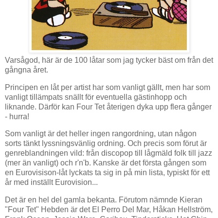
Varsågod, här är de 100 låtar som jag tycker bäst om från det
gångna året.
Principen en låt per artist har som vanligt gällt, men har som
vanligt tillämpats snällt för eventuella gästinhopp och
liknande. Därför kan Four Tet återigen dyka upp flera gånger
- hurra!
Som vanligt är det heller ingen rangordning, utan någon
sorts tänkt lyssningsvänlig ordning. Och precis som förut är
genreblandningen vild: från discopop till lågmäld folk till jazz
(mer än vanligt) och r'n'b. Kanske är det första gången som
en Eurovisison-låt lyckats ta sig in på min lista, typiskt för ett
år med inställt Eurovision...
Det är en hel del gamla bekanta. Förutom nämnde Kieran
"Four Tet" Hebden är det El Perro Del Mar, Håkan Hellström,