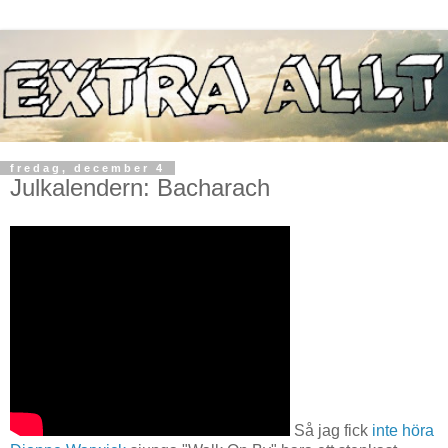
fredag, december 4
Julkalendern: Bacharach
Så jag fick
inte höra