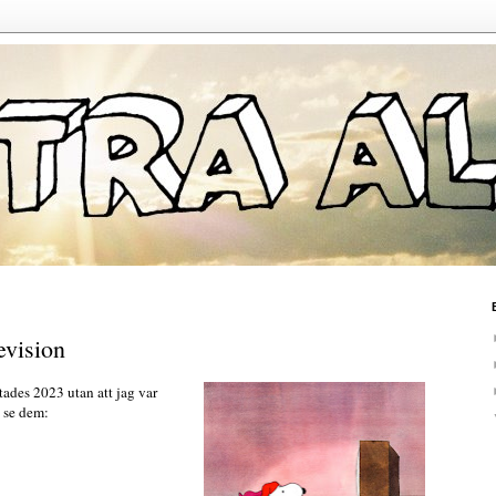
evision
tades 2023 utan att jag var
a se dem: