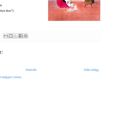
em
ätter den?)
r:
Startsida
Äldre inlägg
l inlägget (Atom)