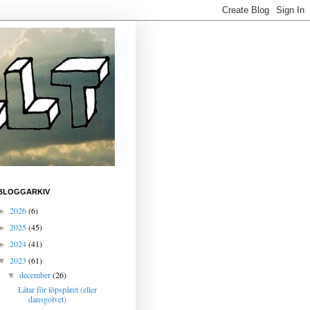
BLOGGARKIV
2026
(6)
►
2025
(45)
►
2024
(41)
►
2023
(61)
▼
december
(26)
▼
Låtar för löpspåret (eller
dansgolvet)