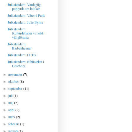
Julkalendern: Vardaglig
poplyrik om butiker
Julkalendern: Våren i Paris
Julkalendern: Julie Byrne
Julkalendern:
Kulturdebatter vi helst
vill glömma
Julkalendern:
Barbenheimer
Julkalendern: EBTG
Julkalendern: Biblioteket i
Göteborg
november
(7)
►
oktober
(8)
►
september
(11)
►
juli
(1)
►
maj
(2)
►
april
(2)
►
mars
(2)
►
februari
(1)
►
januari
(1)
►