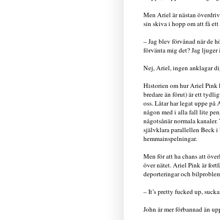
Men Ariel är nästan överdriv
sin skiva i hopp om att få ett
– Jag blev förvånad när de hö
förvänta mig det? Jag ljuger i
Nej, Ariel, ingen anklagar dig
Historien om hur Ariel Pink h
bredare än förut) är ett tydli
oss. Låtar har legat uppe på
någon med i alla fall lite p
någotsånär normala kanaler. 
självklara parallellen Beck i
hemmainspelningar.
Men för att ha chans att öve
över nätet. Ariel Pink är for
deporteringar och bilproble
– It’s pretty fucked up, sucka
John är mer förbannad än up