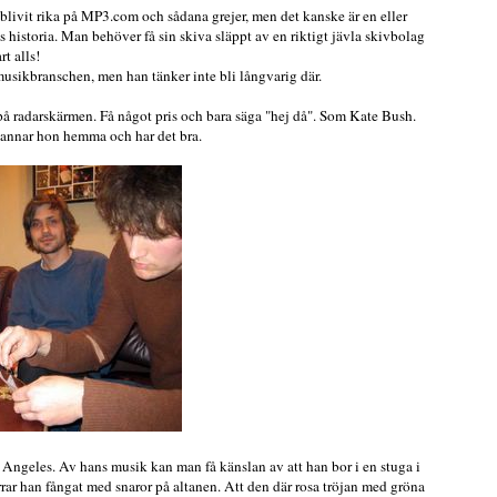
blivit rika på MP3.com och sådana grejer, men det kanske är en eller
 historia. Man behöver få sin skiva släppt av en riktigt jävla skivbolag
t alls!
musikbranschen, men han tänker inte bli långvarig där.
 på radarskärmen. Få något pris och bara säga "hej då". Som Kate Bush.
tannar hon hemma och har det bra.
Angeles. Av hans musik kan man få känslan av att han bor i en stuga i
rrar han fångat med snaror på altanen. Att den där rosa tröjan med gröna