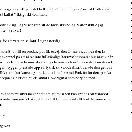
et noga med att göra det helt klart att han inte gav Animal Collective
 så kallat "riktigt skivkontrakt".
rde av sig. Jag visste inte att de hade skivbolag, varför skulle jag
nte, jag svär!
 för att vara en sellout. Lugna ner dig.
ar nått ut till en bredare publik (okej, den är inte bred, men den är
gt exempel på att nätet inte fullständigt har revolutionerat hur musik når
 Ariel och Johns hemmaskivbolags hemsida i fem år, men det krävdes att
engar i ryggen pressade upp en fysisk skiva och distribuerade den genom
Tekniken har kanske gjort det enklare för Ariel Pink än för den ganska
 början av nittiotalet, ett annat LA-original som började med
rleva som musiker räcker det inte att musiken kan spridas blixtsnabbt
tfarande tvungen att åka på turné till Europa, med allt vad det innebär av
m.
r han.
pgiven: