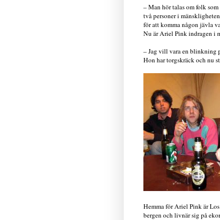
– Man hör talas om folk som 
två personer i mänsklighetens
för att komma någon jävla var
Nu är Ariel Pink indragen i 
– Jag vill vara en blinkning
Hon har torgskräck och nu s
Hemma för Ariel Pink är Los 
bergen och livnär sig på eko