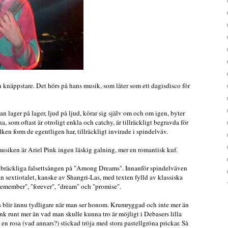
n knäppstare. Det hörs på hans musik, som låter som ett dagisdisco för
n lager på lager, ljud på ljud, körar sig själv om och om igen, byter
a, som oftast är otroligt enkla och catchy, är tillräckligt begravda för
vilken form de egentligen har, tillräckligt invirade i spindelväv.
usiken är Ariel Pink ingen läskig galning, mer en romantisk kuf.
 bräckliga falsettsången på "Among Dreams". Innanför spindelväven
rån sextiotalet, kanske av Shangri-Las, med texten fylld av klassiska
remember", "forever", "dream" och "promise".
s blir ännu tydligare när man ser honom. Krumryggad och inte mer än
ink runt mer än vad man skulle kunna tro är möjligt i Debasers lilla
en rosa (vad annars?) stickad tröja med stora pastellgröna prickar. Så