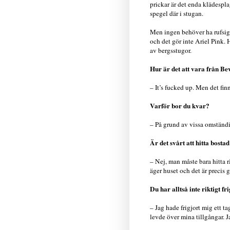
prickar är det enda klädespla
spegel där i stugan.
Men ingen behöver ha rufsigt 
och det gör inte Ariel Pink. 
av bergsstugor.
Hur är det att vara från Be
– It’s fucked up. Men det fin
Varför bor du kvar?
– På grund av vissa omständig
Är det svårt att hitta bosta
– Nej, man måste bara hitta rä
äger huset och det är precis 
Du har alltså inte riktigt fr
– Jag hade frigjort mig ett t
levde över mina tillgångar. J