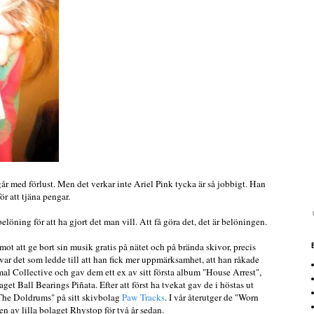
år med förlust. Men det verkar inte Ariel Pink tycka är så jobbigt. Han
ör att tjäna pengar.
elöning för att ha gjort det man vill. Att få göra det, det är belöningen.
mot att ge bort sin musik gratis på nätet och på brända skivor, precis
 var det som ledde till att han fick mer uppmärksamhet, att han råkade
l Collective och gav dem ett ex av sitt första album "House Arrest",
t Ball Bearings Piñata. Efter att först ha tvekat gav de i höstas ut
The Doldrums" på sitt skivbolag
Paw Tracks
. I vår återutger de "Worn
en av lilla bolaget Rhystop för två år sedan.