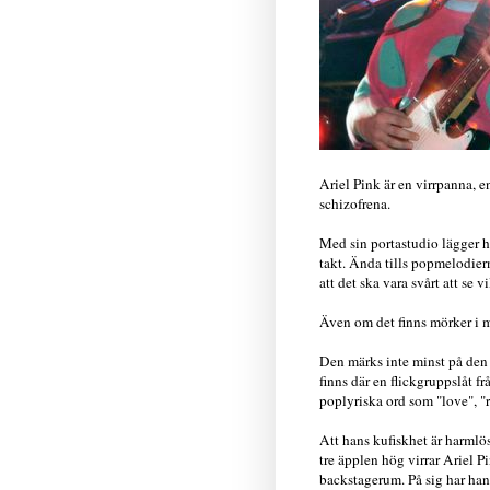
Ariel Pink är en virrpanna, e
schizofrena.
Med sin portastudio lägger ha
takt. Ända tills popmelodiern
att det ska vara svårt att se 
Även om det finns mörker i m
Den märks inte minst på den
finns där en flickgruppslåt f
poplyriska ord som "love", "
Att hans kufiskhet är harmlö
tre äpplen hög virrar Ariel P
backstagerum. På sig har han 