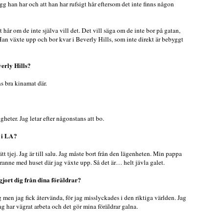
gg han har och att han har rufsigt hår eftersom det inte finns någon
hår om de inte själva vill det. Det vill säga om de inte bor på gatan,
Han växte upp och bor kvar i Beverly Hills, som inte direkt är bebyggt
verly Hills?
ns bra kinamat där.
heter. Jag letar efter någonstans att bo.
d i LA?
tt tjej. Jag är till salu. Jag måste bort från den lägenheten. Min pappa
granne med huset där jag växte upp. Så det är… helt jävla galet.
igjort dig från dina föräldrar?
ag men jag fick återvända, för jag misslyckades i den riktiga världen. Jag
ag har vägrat arbeta och det gör mina föräldrar galna.