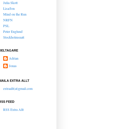
Julia Skott
Lisa/Jon
Mind on the Run
NRFN
PSL
Peter Englund
Stockholmsnatt
DELTAGARE
Adrian
Jonas
MAILA EXTRA ALLT
extraallt(at)gmail.com
RSS FEED
RSS Extra Allt