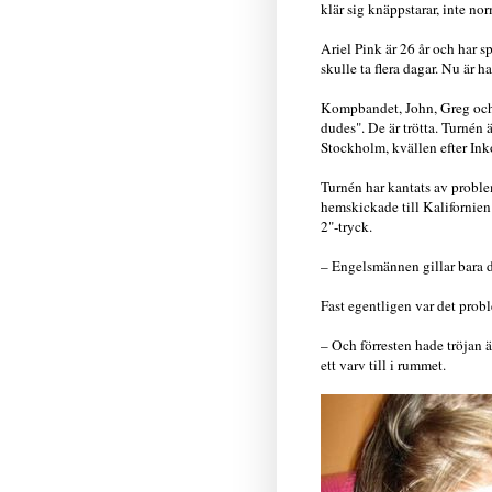
klär sig knäppstarar, inte no
Ariel Pink är 26 år och har spe
skulle ta flera dagar. Nu är h
Kompbandet, John, Greg och Ro
dudes". De är trötta. Turnén 
Stockholm, kvällen efter In
Turnén har kantats av proble
hemskickade till Kalifornien
2"-tryck.
– Engelsmännen gillar bara d
Fast egentligen var det probl
– Och förresten hade tröjan ä
ett varv till i rummet.