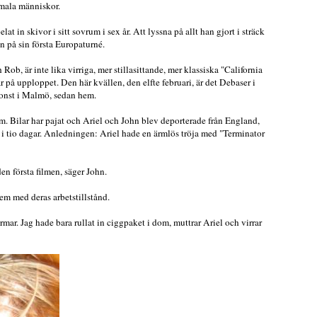
rmala människor.
lat in skivor i sitt sovrum i sex år. Att lyssna på allt han gjort i sträck
an på sin första Europaturné.
b, är inte lika virriga, mer stillasittande, mer klassiska "California
är på upploppet. Den här kvällen, den elfte februari, är det Debaser i
konst i Malmö, sedan hem.
m. Bilar har pajat och Ariel och John blev deporterade från England,
 i tio dagar. Anledningen: Ariel hade en ärmlös tröja med "Terminator
en första filmen, säger John.
em med deras arbetstillstånd.
rmar. Jag hade bara rullat in ciggpaket i dom, muttrar Ariel och virrar