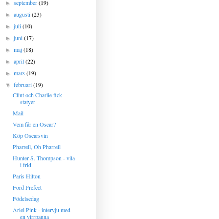
september
(19)
►
augusti
(23)
►
juli
(10)
►
juni
(17)
►
maj
(18)
►
april
(22)
►
mars
(19)
►
februari
(19)
▼
Clint och Charlie fick
statyer
Mail
Vem får en Oscar?
Köp Oscarsvin
Pharrell, Oh Pharrell
Hunter S. Thompson - vila
i frid
Paris Hilton
Ford Prefect
Födelsedag
Ariel Pink - intervju med
en virrpanna