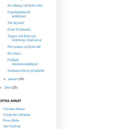
Ny tidning vill blotta Otto
Populärkulturellt
antiklimax
Tim Kynerd
Franz Ferdinand...
Ångest och kriser på
Göteborgs fimfestival
Fler pennor på Extra allt
Hyvönen...
Förbjud
musikalsamplingar!
Sundance kliver på indietår
januari
(19)
►
2004
(25)
►
EXTRA ANNAT
Caroline Hainer
Conan the Librarian
Fresa Mabe
Jan Gradvall