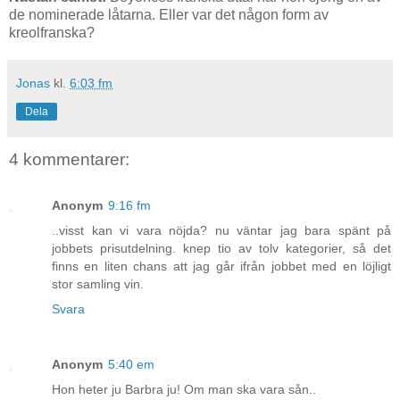
de nominerade låtarna. Eller var det någon form av
kreolfranska?
Jonas
kl.
6:03 fm
Dela
4 kommentarer:
Anonym
9:16 fm
..visst kan vi vara nöjda? nu väntar jag bara spänt på
jobbets prisutdelning. knep tio av tolv kategorier, så det
finns en liten chans att jag går ifrån jobbet med en löjligt
stor samling vin.
Svara
Anonym
5:40 em
Hon heter ju Barbra ju! Om man ska vara sån..