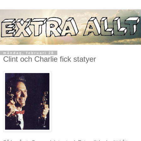
måndag, februari 28
Clint och Charlie fick statyer