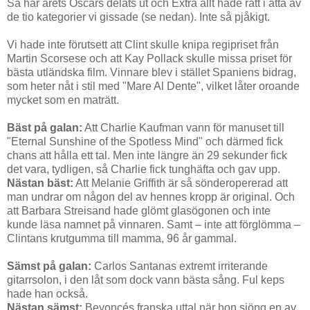
Så har årets Oscars delats ut och Extra allt hade rätt i åtta av
de tio kategorier vi gissade (se nedan). Inte så pjåkigt.
Vi hade inte förutsett att Clint skulle knipa regipriset från
Martin Scorsese och att Kay Pollack skulle missa priset för
bästa utländska film. Vinnare blev i stället Spaniens bidrag,
som heter nåt i stil med "Mare Al Dente", vilket låter oroande
mycket som en maträtt.
Bäst på galan:
Att Charlie Kaufman vann för manuset till
"Eternal Sunshine of the Spotless Mind" och därmed fick
chans att hålla ett tal. Men inte längre än 29 sekunder fick
det vara, tydligen, så Charlie fick tunghäfta och gav upp.
Nästan bäst:
Att Melanie Griffith är så sönderopererad att
man undrar om någon del av hennes kropp är original. Och
att Barbara Streisand hade glömt glasögonen och inte
kunde läsa namnet på vinnaren. Samt – inte att förglömma –
Clintans krutgumma till mamma, 96 år gammal.
Sämst på galan:
Carlos Santanas extremt irriterande
gitarrsolon, i den låt som dock vann bästa sång. Ful keps
hade han också.
Nästan sämst:
Beyoncés franska uttal när hon sjöng en av