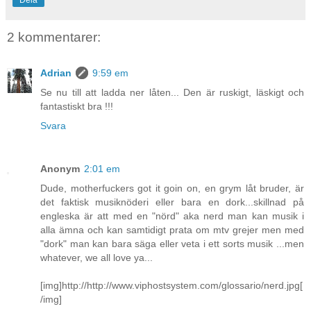
2 kommentarer:
Adrian
9:59 em
Se nu till att ladda ner låten... Den är ruskigt, läskigt och
fantastiskt bra !!!
Svara
Anonym
2:01 em
Dude, motherfuckers got it goin on, en grym låt bruder, är
det faktisk musiknöderi eller bara en dork...skillnad på
engleska är att med en "nörd" aka nerd man kan musik i
alla ämna och kan samtidigt prata om mtv grejer men med
"dork" man kan bara säga eller veta i ett sorts musik ...men
whatever, we all love ya...
[img]http://http://www.viphostsystem.com/glossario/nerd.jpg[
/img]