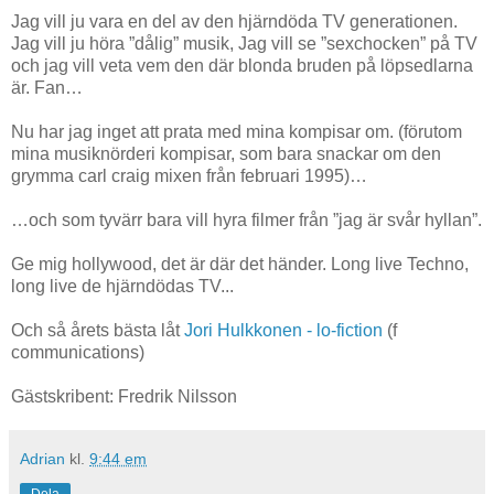
Jag vill ju vara en del av den hjärndöda TV generationen.
Jag vill ju höra ”dålig” musik, Jag vill se ”sexchocken” på TV
och jag vill veta vem den där blonda bruden på löpsedlarna
är. Fan…
Nu har jag inget att prata med mina kompisar om. (förutom
mina musiknörderi kompisar, som bara snackar om den
grymma carl craig mixen från februari 1995)…
…och som tyvärr bara vill hyra filmer från ”jag är svår hyllan”.
Ge mig hollywood, det är där det händer. Long live Techno,
long live de hjärndödas TV...
Och så årets bästa låt
Jori Hulkkonen - lo-fiction
(f
communications)
Gästskribent: Fredrik Nilsson
Adrian
kl.
9:44 em
Dela