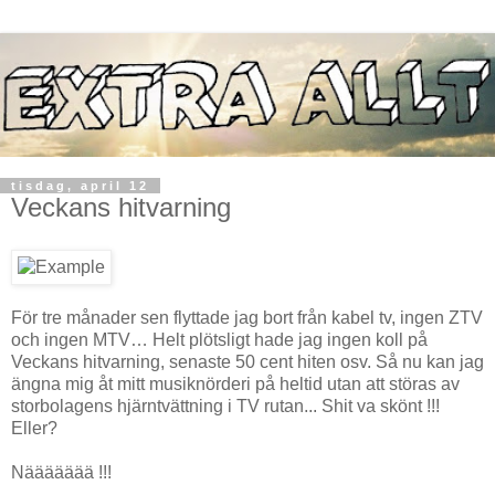
tisdag, april 12
Veckans hitvarning
För tre månader sen flyttade jag bort från kabel tv, ingen ZTV
och ingen MTV… Helt plötsligt hade jag ingen koll på
Veckans hitvarning, senaste 50 cent hiten osv. Så nu kan jag
ängna mig åt mitt musiknörderi på heltid utan att störas av
storbolagens hjärntvättning i TV rutan... Shit va skönt !!!
Eller?
Näääääää !!!