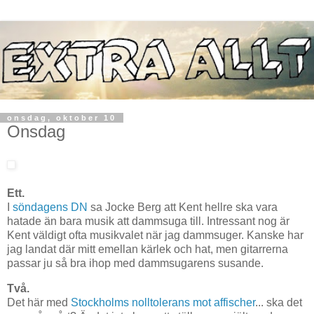
onsdag, oktober 10
Onsdag
Ett.
I
söndagens DN
sa Jocke Berg att Kent hellre ska vara
hatade än bara musik att dammsuga till. Intressant nog är
Kent väldigt ofta musikvalet när jag dammsuger. Kanske har
jag landat där mitt emellan kärlek och hat, men gitarrerna
passar ju så bra ihop med dammsugarens susande.
Två.
Det här med
Stockholms nolltolerans mot affischer
... ska det