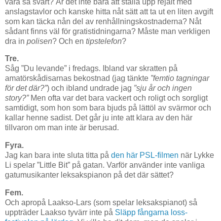
vara så svårt? Är det inte bara att ställa upp rejält med
anslagstavlor och kanske hitta nåt sätt att ta ut en liten avgift
som kan täcka nån del av renhållningskostnaderna? Nåt
sådant finns väl för gratistidningarna? Måste man verkligen
dra in
polisen
? Och en
tipstelefon
?
Tre.
Såg ”Du levande” i fredags. Ibland var skratten på
amatörskådisarnas bekostnad (jag tänkte
”femtio tagningar
för det där?”
) och ibland undrade jag
”sju år och ingen
story?”
Men ofta var det bara vackert och roligt och sorgligt
samtidigt, som hon som bara bjuds på lättöl av svärmor och
kallar henne sadist. Det går ju inte att klara av den här
tillvaron om man inte är berusad.
Fyra.
Jag kan bara inte sluta titta på
den här PSL-filmen
när Lykke
Li spelar ”Little Bit” på gatan. Varför använder inte vanliga
gatumusikanter leksakspianon på det där sättet?
Fem.
Och apropå Laakso-Lars (som spelar leksakspianot) så
uppträder Laakso tyvärr inte på
Släpp fångarna loss-