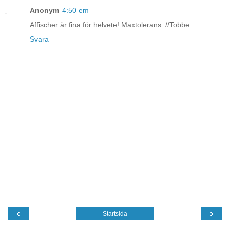
Anonym
4:50 em
Affischer är fina för helvete! Maxtolerans. //Tobbe
Svara
‹
›
Startsida