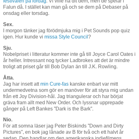
festivalen på lördag
. Vi ville ha dit dem, men de spelar i
Falun då. I stället kan man gå och se dem på Debaser på
onsdag eller torsdag.
Sex.
I morgon tänker jag förödmjuka mig i Pet Sounds pop quiz
igen. Hur kunde vi
missa Style Council
?
Sju.
Nobelpriset i litteratur kommer inte gå till Joyce Carol Oates i
år heller. Intressant nog tycker Ladbrokes att det är mindre
troligt att priset går till Bob Dylan än till J.K. Rowling.
Åtta.
Jag har insett att
min Cure-fas
kanske enbart var mitt
undermedvetna som gör en manöver för att styra mig undan
från ett Joy Division-hål. Jag triangulerar och har börjat
gräva fram allt med New Order. Och lyssnar upprepade
gånger på Left Bankes ”Dark is the Bark”.
Nio.
För att somna läser jag Peter Biskinds ”Down and Dirty
Pictures”, en bok jag lånade av B för två och ett halvt år
sedan. Den handlar om den amerikanska indiefilmens