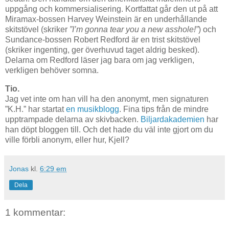
uppgång och kommersialisering. Kortfattat går den ut på att
Miramax-bossen Harvey Weinstein är en underhållande
skitstövel (skriker
”I’m gonna tear you a new asshole!”
) och
Sundance-bossen Robert Redford är en trist skitstövel
(skriker ingenting, ger överhuvud taget aldrig besked).
Delarna om Redford läser jag bara om jag verkligen,
verkligen behöver somna.
Tio.
Jag vet inte om han vill ha den anonymt, men signaturen
”K.H.” har startat
en musikblogg
. Fina tips från de mindre
upptrampade delarna av skivbacken.
Biljardakademien
har
han döpt bloggen till. Och det hade du väl inte gjort om du
ville förbli anonym, eller hur, Kjell?
Jonas
kl.
6:29 em
Dela
1 kommentar: