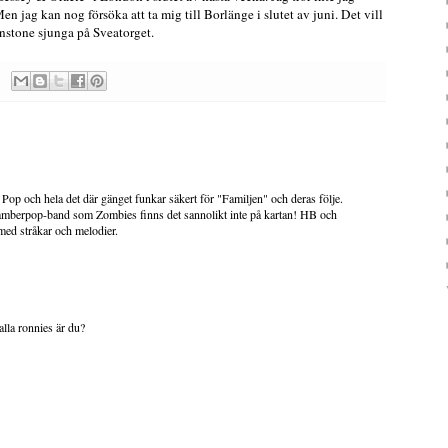
en jag kan nog försöka att ta mig till Borlänge i slutet av juni. Det vill
unstone sjunga på Sveatorget.
op och hela det där gänget funkar säkert för "Familjen" och deras följe.
hamberpop-band som Zombies finns det sannolikt inte på kartan! HB och
med stråkar och melodier.
lla ronnies är du?