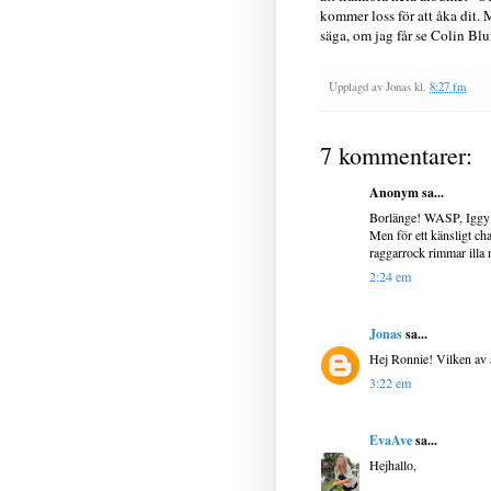
kommer loss för att åka dit. M
säga, om jag får se Colin Bl
Upplagd av
Jonas
kl.
8:27 fm
7 kommentarer:
Anonym sa...
Borlänge! WASP, Iggy P
Men för ett känsligt c
raggarrock rimmar illa 
2:24 em
Jonas
sa...
Hej Ronnie! Vilken av a
3:22 em
EvaAve
sa...
Hejhallo,