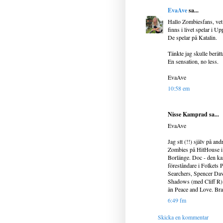
EvaAve
sa...
Hallo Zombiesfans, vet
finns i livet spelar i U
De spelar på Katalin.
Tänkte jag skulle berätt
En sensation, no less.
EvaAve
10:58 em
Nisse Kamprad sa...
EvaAve
Jag stt (!!) själv på a
Zombies på HitHouse i 
Borlänge. Doc - den kan
föreståndare i Folkets
Searchers, Spencer Dav
Shadows (med Cliff R) 
än Peace and Love. Bra a
6:49 fm
Skicka en kommentar