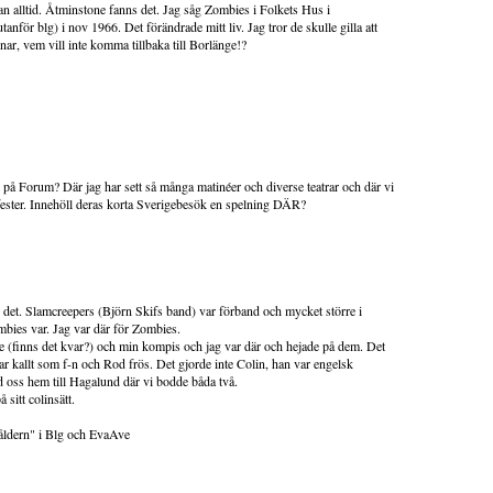
tan alltid. Åtminstone fanns det. Jag såg Zombies i Folkets Hus i
nför blg) i nov 1966. Det förändrade mitt liv. Jag tror de skulle gilla att
ar, vem vill inte komma tillbaka till Borlänge!?
på Forum? Där jag har sett så många matinéer och diverse teatrar och där vi
ester. Innehöll deras korta Sverigebesök en spelning DÄR?
var det. Slamcreepers (Björn Skifs band) var förband och mycket större i
bies var. Jag var där för Zombies.
 (finns det kvar?) och min kompis och jag var där och hejade på dem. Det
ar kallt som f-n och Rod frös. Det gjorde inte Colin, han var engelsk
 oss hem till Hagalund där vi bodde båda två.
sitt colinsätt.
åldern" i Blg och EvaAve