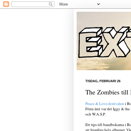
TISDAG, FEBRUARI 26
The Zombies till
Peace & Love-festivalen
i Bo
Förra året var det Iggy & the
och W.A.S.P.
Ett tips till bandbokarna i B
att framföra hela albumet "Od