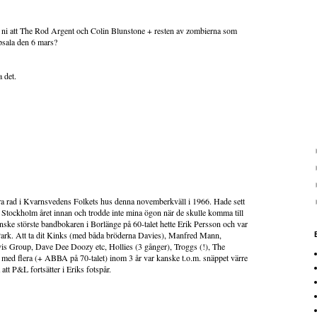
 ni att The Rod Argent och Colin Blunstone + resten av zombierna som
ppsala den 6 mars?
a det.
ndra rad i Kvarnsvedens Folkets hus denna novemberkväll i 1966. Hade sett
Stockholm året innan och trodde inte mina ögon när de skulle komma till
ske störste bandbokaren i Borlänge på 60-talet hette Erik Persson och var
 Park. Att ta dit Kinks (med båda bröderna Davies), Manfred Mann,
is Group, Dave Dee Doozy etc, Hollies (3 gånger), Troggs (!), The
med flera (+ ABBA på 70-talet) inom 3 år var kanske t.o.m. snäppet värre
tt P&L fortsätter i Eriks fotspår.