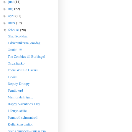
juni
(14)
►
maj
(22)
►
april
(21)
►
mars
(19)
►
februari
(20)
▼
Glad Scottdag!
I skivbutikerna, onsdag
Gratis!!!!!
The Zombies till Borlänge!
Oscarfiasko
There Will Be Oscars
I kväll
Deputy Droopy
Femtio ord
Min första fråga...
Happy Valentino's Day
I Terrys ställe
Penntroll schmentroll
Kulturkonsumtion
Glen Campbell - Guess I'm