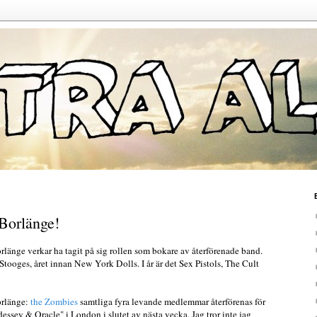
 Borlänge!
rlänge verkar ha tagit på sig rollen som bokare av återförenade band.
 Stooges, året innan New York Dolls. I år är det Sex Pistols, The Cult
orlänge:
the Zombies
samtliga fyra levande medlemmar återförenas för
essey & Oracle" i London i slutet av nästa vecka. Jag tror inte jag