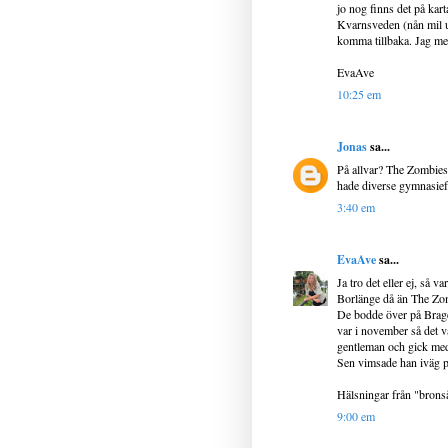
jo nog finns det på kar
Kvarnsveden (nån mil uta
komma tillbaka. Jag men
EvaAve
10:25 em
Jonas
sa...
På allvar? The Zombies 
hade diverse gymnasief
3:40 em
EvaAve
sa...
Ja tro det eller ej, så 
Borlänge då än The Zom
De bodde över på Brage
var i november så det v
gentleman och gick med
Sen vimsade han iväg på 
Hälsningar från "brons
9:00 em