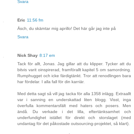
Svara
Eric
11:56 fm
Äsch, du skämtar mig aprillo! Det här går jag inte på
Svara
Nick Shay
8:17 em
Tack för allt, Jonas. Jag gillar att du klipper. Tycker att du
bitvis varit oinspirerad, framförallt kapitel 5 om samordning.
Rumphugget och icke färdigtänkt. Tror att renodlingen bara
har fördelar. I alla fall för din karriär.
Med detta sagt så vill jag tacka för alla 1358 inlägg. Extraallt
var i sanning en underskattad liten blogg. Visst, inga
överfulla kommentarsfält med haters och posers. Men
ändå. Du verkade i det lilla, eftertänksamhet och
underfundighet istället för direkt och storslaget (med
undantag för det påkostade outsourcing-projektet, så klart).