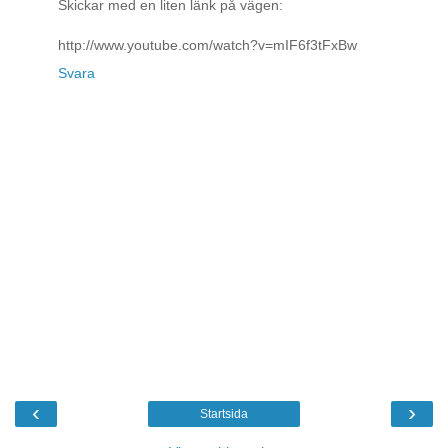
Skickar med en liten länk på vägen:
http://www.youtube.com/watch?v=mIF6f3tFxBw
Svara
‹
›
Startsida