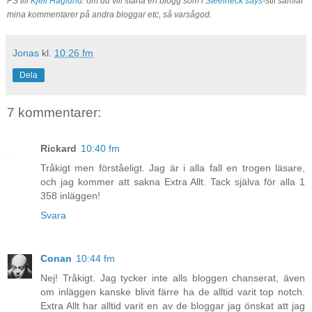
PS till
Kjell Häglund
: om du vill starta en blogg som i
Steelneck says
-stil samlar
mina kommentarer på andra bloggar etc, så varsågod.
Jonas
kl.
10:26 fm
Dela
7 kommentarer:
Rickard
10:40 fm
Tråkigt men förståeligt. Jag är i alla fall en trogen läsare,
och jag kommer att sakna Extra Allt. Tack själva för alla 1
358 inläggen!
Svara
Conan
10:44 fm
Nej! Tråkigt. Jag tycker inte alls bloggen chanserat, även
om inläggen kanske blivit färre ha de alltid varit top notch.
Extra Allt har alltid varit en av de bloggar jag önskat att jag