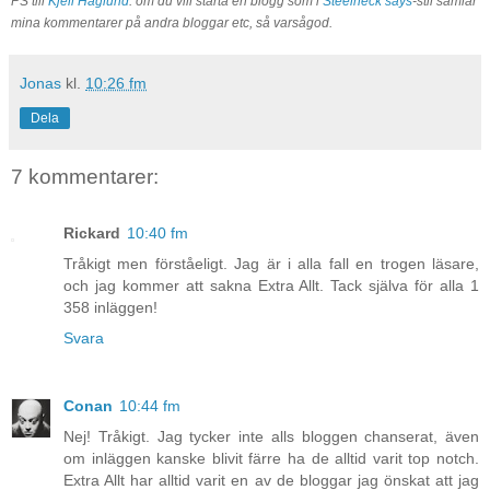
PS till
Kjell Häglund
: om du vill starta en blogg som i
Steelneck says
-stil samlar
mina kommentarer på andra bloggar etc, så varsågod.
Jonas
kl.
10:26 fm
Dela
7 kommentarer:
Rickard
10:40 fm
Tråkigt men förståeligt. Jag är i alla fall en trogen läsare,
och jag kommer att sakna Extra Allt. Tack själva för alla 1
358 inläggen!
Svara
Conan
10:44 fm
Nej! Tråkigt. Jag tycker inte alls bloggen chanserat, även
om inläggen kanske blivit färre ha de alltid varit top notch.
Extra Allt har alltid varit en av de bloggar jag önskat att jag