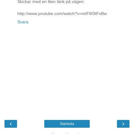
Skickar med en liten länk på vägen:
http://www.youtube.com/watch?v=mIF6f3tFxBw
Svara
‹
›
Startsida