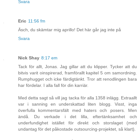
Svara
Eric
11:56 fm
Äsch, du skämtar mig aprillo! Det här går jag inte på
Svara
Nick Shay
8:17 em
Tack för allt, Jonas. Jag gillar att du klipper. Tycker att du
bitvis varit oinspirerad, framförallt kapitel 5 om samordning.
Rumphugget och icke färdigtänkt. Tror att renodlingen bara
har fördelar. I alla fall för din karriär.
Med detta sagt så vill jag tacka för alla 1358 inlägg. Extraallt
var i sanning en underskattad liten blogg. Visst, inga
överfulla kommentarsfält med haters och posers. Men
ändå. Du verkade i det lilla, eftertänksamhet och
underfundighet istället för direkt och storslaget (med
undantag för det påkostade outsourcing-projektet, så klart).