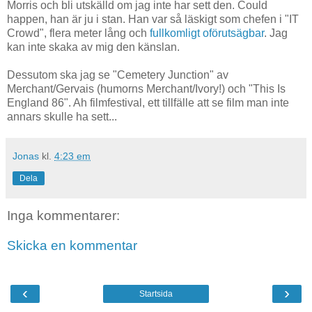
Morris och bli utskälld om jag inte har sett den. Could
happen, han är ju i stan. Han var så läskigt som chefen i "IT
Crowd", flera meter lång och
fullkomligt oförutsägbar
. Jag
kan inte skaka av mig den känslan.
Dessutom ska jag se "Cemetery Junction" av
Merchant/Gervais (humorns Merchant/Ivory!) och "This Is
England 86". Ah filmfestival, ett tillfälle att se film man inte
annars skulle ha sett...
Jonas
kl.
4:23 em
Dela
Inga kommentarer:
Skicka en kommentar
‹
›
Startsida