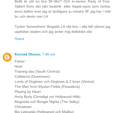
Bullit är väl en bra SF-film? Och tv-serien Party of Five.
Säkert finns det nån beatnik- eller hippie-epos som funkar
ännu bättre men jag är lyckligare ju mindre SF jag har i mitt
liv, och desto mer LA.
Tycker Somewhere fångade LA rätt bra, i alla fall såsom jag
uppfattar staden och jag anser mig deltidsbo där.
Svara
Konrad Olsson
7:46 em
Filmer:
Heat
Training day (South Central)
Collateral (Downtown)
Lords of Dogtown och Dogtown & Z-boys (Venice)
The Man from Elysian Fields (Pasadena)
Playing by Heart
Hurly Burly (Omistligt om Hollywood Hills)
Magnolia och Boogie Nights (The Valley)
Chinatown
Big Lebowski (Hollywood och Malibu)