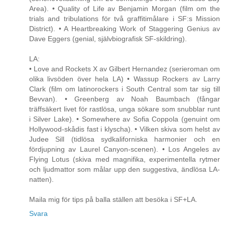
Area). • Quality of Life av Benjamin Morgan (film om the
trials and tribulations för två graffitimålare i SF:s Mission
District). • A Heartbreaking Work of Staggering Genius av
Dave Eggers (genial, självbiografisk SF-skildring).
LA:
• Love and Rockets X av Gilbert Hernandez (serieroman om
olika livsöden över hela LA) • Wassup Rockers av Larry
Clark (film om latinorockers i South Central som tar sig till
Bevvan). • Greenberg av Noah Baumbach (fångar
träffsäkert livet för rastlösa, unga sökare som snubblar runt
i Silver Lake). • Somewhere av Sofia Coppola (genuint om
Hollywood-skådis fast i klyscha). • Vilken skiva som helst av
Judee Sill (tidlösa sydkaliforniska harmonier och en
fördjupning av Laurel Canyon-scenen). • Los Angeles av
Flying Lotus (skiva med magnifika, experimentella rytmer
och ljudmattor som målar upp den suggestiva, ändlösa LA-
natten).
Maila mig för tips på balla ställen att besöka i SF+LA.
Svara