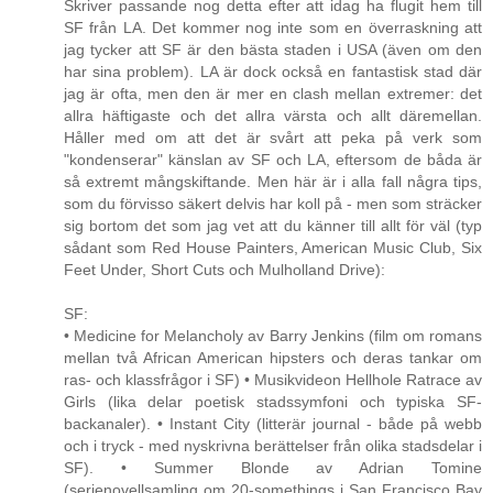
Skriver passande nog detta efter att idag ha flugit hem till
SF från LA. Det kommer nog inte som en överraskning att
jag tycker att SF är den bästa staden i USA (även om den
har sina problem). LA är dock också en fantastisk stad där
jag är ofta, men den är mer en clash mellan extremer: det
allra häftigaste och det allra värsta och allt däremellan.
Håller med om att det är svårt att peka på verk som
"kondenserar" känslan av SF och LA, eftersom de båda är
så extremt mångskiftande. Men här är i alla fall några tips,
som du förvisso säkert delvis har koll på - men som sträcker
sig bortom det som jag vet att du känner till allt för väl (typ
sådant som Red House Painters, American Music Club, Six
Feet Under, Short Cuts och Mulholland Drive):
SF:
• Medicine for Melancholy av Barry Jenkins (film om romans
mellan två African American hipsters och deras tankar om
ras- och klassfrågor i SF) • Musikvideon Hellhole Ratrace av
Girls (lika delar poetisk stadssymfoni och typiska SF-
backanaler). • Instant City (litterär journal - både på webb
och i tryck - med nyskrivna berättelser från olika stadsdelar i
SF). • Summer Blonde av Adrian Tomine
(serienovellsamling om 20-somethings i San Francisco Bay