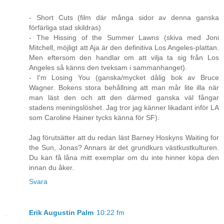
- Short Cuts (film där många sidor av denna ganska
förfärliga stad skildras)
- The Hissing of the Summer Lawns (skiva med Joni
Mitchell, möjligt att Aja är den definitiva Los Angeles-plattan.
Men eftersom den handlar om att vilja ta sig från Los
Angeles så känns den tveksam i sammanhanget).
- I'm Losing You (ganska/mycket dålig bok av Bruce
Wagner. Bokens stora behållning att man mår lite illa när
man läst den och att den därmed ganska väl fångar
stadens meningslöshet. Jag tror jag känner likadant inför LA
som Caroline Hainer tycks känna för SF).
Jag förutsätter att du redan läst Barney Hoskyns Waiting for
the Sun, Jonas? Annars är det grundkurs västkustkulturen.
Du kan få låna mitt exemplar om du inte hinner köpa den
innan du åker.
Svara
Erik Augustin Palm
10:22 fm