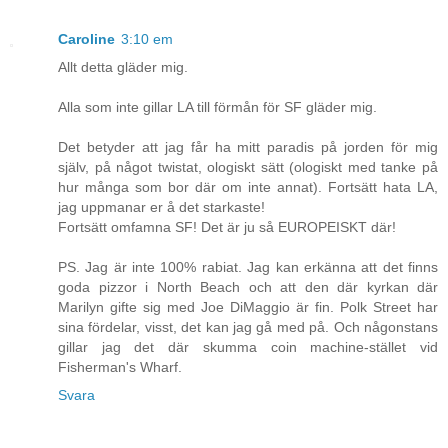
Caroline
3:10 em
Allt detta gläder mig.
Alla som inte gillar LA till förmån för SF gläder mig.
Det betyder att jag får ha mitt paradis på jorden för mig
själv, på något twistat, ologiskt sätt (ologiskt med tanke på
hur många som bor där om inte annat). Fortsätt hata LA,
jag uppmanar er å det starkaste!
Fortsätt omfamna SF! Det är ju så EUROPEISKT där!
PS. Jag är inte 100% rabiat. Jag kan erkänna att det finns
goda pizzor i North Beach och att den där kyrkan där
Marilyn gifte sig med Joe DiMaggio är fin. Polk Street har
sina fördelar, visst, det kan jag gå med på. Och någonstans
gillar jag det där skumma coin machine-stället vid
Fisherman's Wharf.
Svara