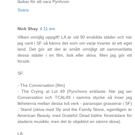
läsbar för att vara Pynhcon.
Svara
Nick Shay
4:11 em
Vilken omöjlig uppgift! LA är väl 90 enskilda städer och när
jag varit i SF så känns det som om varje kvarter är ett eget
land. Det gör att det är smått omöjligt att sammanfatta
dessa städer i en film, bok eller skiva. Men jag gör ett
försök:
SF:
- The Conversation (film)
- The Crying at Lot 49 (Pynchons enklaste. När jag ser
Conversation och TCAL49 i samma stycke så inser jag
likheterna mellan dessa två verk - paranojan grasserar i SF)
- Stand (skiva med Sly and the Family Stone, egentligen är
American Beauty med Grateful Dead bättre företrädare för
stadens musikliv, men det är objektivt en sämre skiva).
LA: