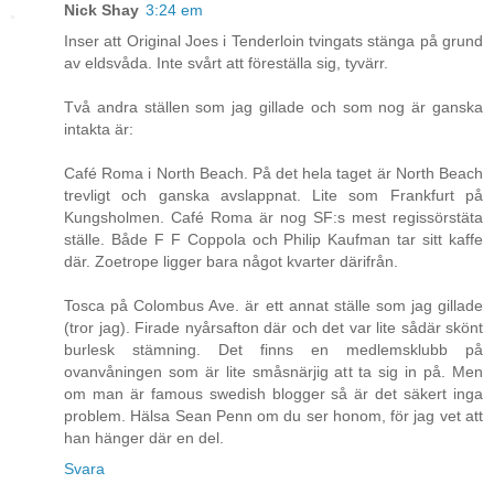
Nick Shay
3:24 em
Inser att Original Joes i Tenderloin tvingats stänga på grund
av eldsvåda. Inte svårt att föreställa sig, tyvärr.
Två andra ställen som jag gillade och som nog är ganska
intakta är:
Café Roma i North Beach. På det hela taget är North Beach
trevligt och ganska avslappnat. Lite som Frankfurt på
Kungsholmen. Café Roma är nog SF:s mest regissörstäta
ställe. Både F F Coppola och Philip Kaufman tar sitt kaffe
där. Zoetrope ligger bara något kvarter därifrån.
Tosca på Colombus Ave. är ett annat ställe som jag gillade
(tror jag). Firade nyårsafton där och det var lite sådär skönt
burlesk stämning. Det finns en medlemsklubb på
ovanvåningen som är lite småsnärjig att ta sig in på. Men
om man är famous swedish blogger så är det säkert inga
problem. Hälsa Sean Penn om du ser honom, för jag vet att
han hänger där en del.
Svara