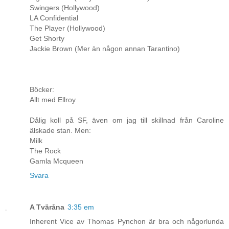
Swingers (Hollywood)
LA Confidential
The Player (Hollywood)
Get Shorty
Jackie Brown (Mer än någon annan Tarantino)
Böcker:
Allt med Ellroy
Dålig koll på SF, även om jag till skillnad från Caroline
älskade stan. Men:
Milk
The Rock
Gamla Mcqueen
Svara
A Tväråna
3:35 em
Inherent Vice av Thomas Pynchon är bra och någorlunda