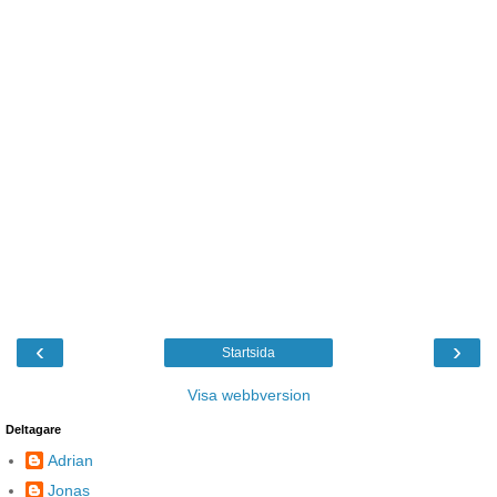
‹
›
Startsida
Visa webbversion
Deltagare
Adrian
Jonas