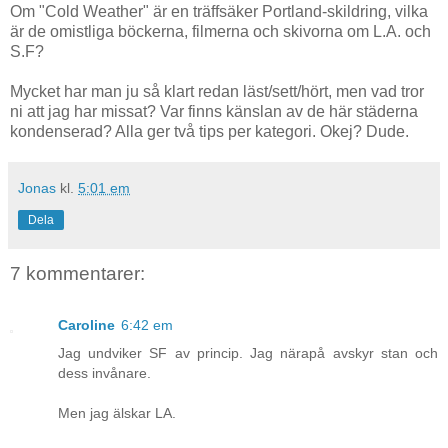
Om "Cold Weather" är en träffsäker Portland-skildring, vilka
är de omistliga böckerna, filmerna och skivorna om L.A. och
S.F?
Mycket har man ju så klart redan läst/sett/hört, men vad tror
ni att jag har missat? Var finns känslan av de här städerna
kondenserad? Alla ger två tips per kategori. Okej? Dude.
Jonas
kl.
5:01 em
Dela
7 kommentarer:
Caroline
6:42 em
Jag undviker SF av princip. Jag närapå avskyr stan och
dess invånare.
Men jag älskar LA.