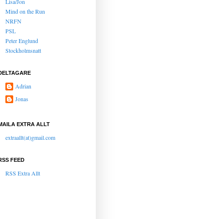
Lisa/Jon
Mind on the Run
NRFN
PSL
Peter Englund
Stockholmsnatt
DELTAGARE
Adrian
Jonas
MAILA EXTRA ALLT
extraallt(at)gmail.com
RSS FEED
RSS Extra Allt