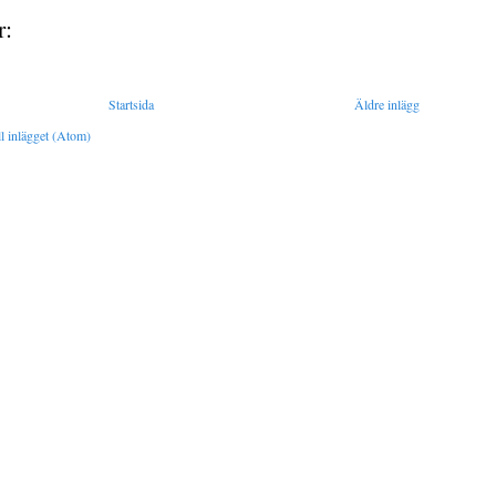
r:
Startsida
Äldre inlägg
l inlägget (Atom)