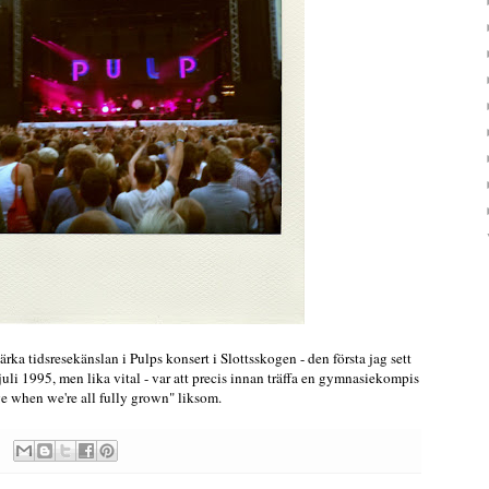
rka tidsresekänslan i Pulps konsert i Slottsskogen - den första jag sett
li 1995, men lika vital - var att precis innan träffa en gymnasiekompis
ge when we're all fully grown" liksom.