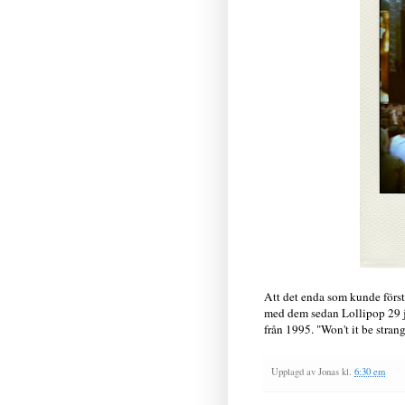
Att det enda som kunde förstä
med dem sedan Lollipop 29 ju
från 1995. "Won't it be stran
Upplagd av
Jonas
kl.
6:30 em