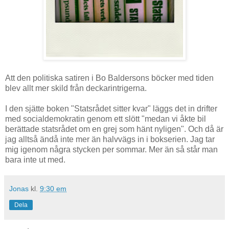
Att den politiska satiren i Bo Baldersons böcker med tiden
blev allt mer skild från deckarintrigerna.
I den sjätte boken "Statsrådet sitter kvar" läggs det in drifter
med socialdemokratin genom ett slött "medan vi åkte bil
berättade statsrådet om en grej som hänt nyligen". Och då är
jag alltså ändå inte mer än halvvägs in i bokserien. Jag tar
mig igenom några stycken per sommar. Mer än så står man
bara inte ut med.
Jonas
kl.
9:30 em
Dela