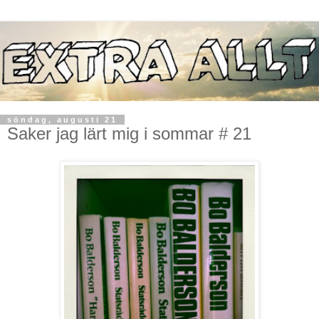
söndag, augusti 21
Saker jag lärt mig i sommar # 21