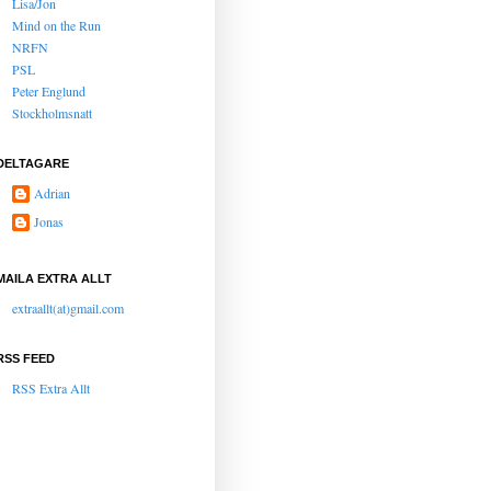
Lisa/Jon
Mind on the Run
NRFN
PSL
Peter Englund
Stockholmsnatt
DELTAGARE
Adrian
Jonas
MAILA EXTRA ALLT
extraallt(at)gmail.com
RSS FEED
RSS Extra Allt