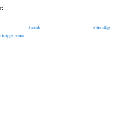
r:
Startsida
Äldre inlägg
l inlägget (Atom)