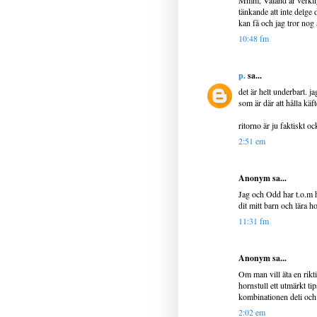
Mmm, Valand är verkligen 
tänkande att inte delge 
kan få och jag tror nog 
10:48 fm
p.
sa...
det är helt underbart. j
som är där att hålla käf
ritorno är ju faktiskt o
2:51 em
Anonym sa...
Jag och Odd har t.o.m ha
dit mitt barn och lära h
11:31 fm
Anonym sa...
Om man vill äta en rikt
hornstull ett utmärkt ti
kombinationen deli och 
2:02 em