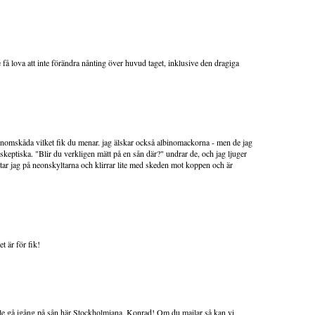
få lova att inte förändra nånting över huvud taget, inklusive den dragiga
t genomskåda vilket fik du menar. jag älskar också albinomackorna - men de jag
e skeptiska. "Blir du verkligen mätt på en sån där?" undrar de, och jag ljuger
ittar jag på neonskyltarna och klirrar lite med skeden mot koppen och är
 är för fik!
lle gå igång på sån här Stockholmiana, Konrad! Om du mailar så kan vi