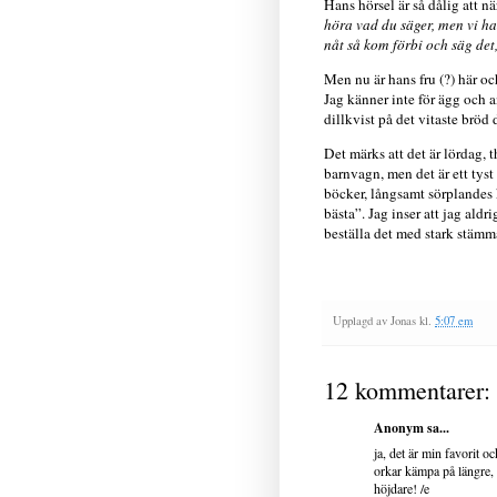
Hans hörsel är så dålig att nä
höra vad du säger, men vi har
nåt så kom förbi och säg det,
Men nu är hans fru (?) här oc
Jag känner inte för ägg och a
dillkvist på det vitaste brö
Det märks att det är lördag,
barnvagn, men det är ett tys
böcker, långsamt sörplandes 
bästa”. Jag inser att jag aldr
beställa det med stark stämma
Upplagd av
Jonas
kl.
5:07 em
12 kommentarer:
Anonym sa...
ja, det är min favorit oc
orkar kämpa på längre, e
höjdare! /e