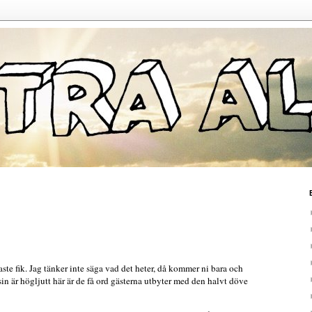
aste fik. Jag tänker inte säga vad det heter, då kommer ni bara och
n är högljutt här är de få ord gästerna utbyter med den halvt döve