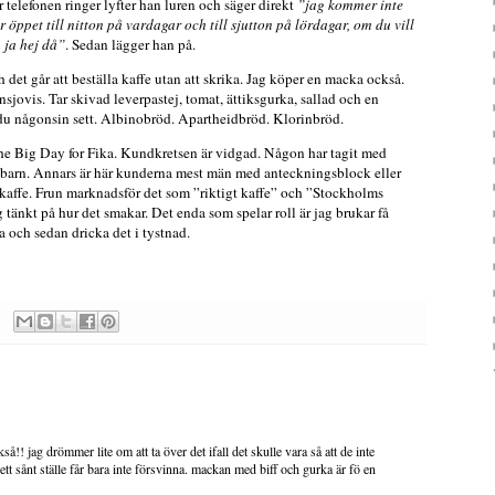
r telefonen ringer lyfter han luren och säger direkt
”jag kommer inte
 öppet till nitton på vardagar och till sjutton på lördagar, om du vill
 ja hej då”
. Sedan lägger han på.
h det går att beställa kaffe utan att skrika. Jag köper en macka också.
nsjovis. Tar skivad leverpastej, tomat, ättiksgurka, sallad och en
d du någonsin sett. Albinobröd. Apartheidbröd. Klorinbröd.
 the Big Day for Fika. Kundkretsen är vidgad. Någon har tagit med
t barn. Annars är här kunderna mest män med anteckningsblock eller
kaffe. Frun marknadsför det som ”riktigt kaffe” och ”Stockholms
ig tänkt på hur det smakar. Det enda som spelar roll är jag brukar få
 och sedan dricka det i tystnad.
kså!! jag drömmer lite om att ta över det ifall det skulle vara så att de inte
tt sånt ställe får bara inte försvinna. mackan med biff och gurka är fö en