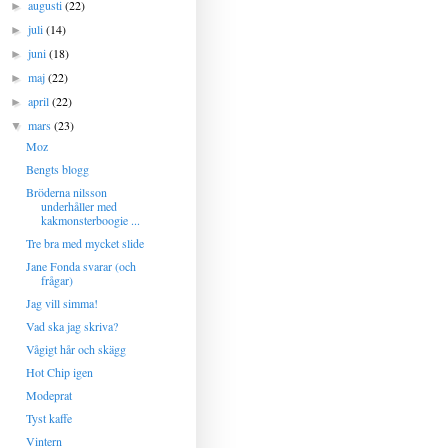
augusti
(22)
►
juli
(14)
►
juni
(18)
►
maj
(22)
►
april
(22)
►
mars
(23)
▼
Moz
Bengts blogg
Bröderna nilsson
underhåller med
kakmonsterboogie ...
Tre bra med mycket slide
Jane Fonda svarar (och
frågar)
Jag vill simma!
Vad ska jag skriva?
Vågigt hår och skägg
Hot Chip igen
Modeprat
Tyst kaffe
Vintern