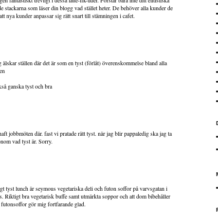
fantastiskt trevligt i dessa latte-fik-tider. Förstår bara inte ditt elitistiska
de stackarna som läser din blogg vad stället heter. De behöver alla kunder de
att nya kunder anpassar sig rätt snart till stämningen i cafet.
ag älskar ställen där det är som en tyst (förlåt) överenskommelse bland alla
ten
ckså ganska tyst och bra
ft jobbmöten där. fast vi pratade rätt tyst. när jag blir pappaledig ska jag ta
onom vad tyst är. Sorry.
igt tyst lunch är seymous vegetariska deli och futon soffor på varvsgatan i
ps. Riktigt bra vegetarisk buffe samt utmärkta soppor och att dom bibehåller
futonsoffor gör mig fortfarande glad.