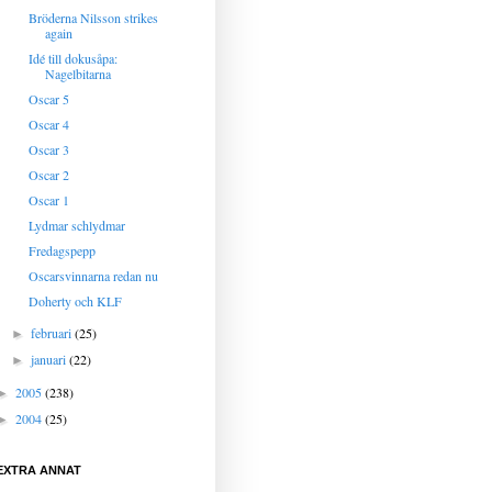
Bröderna Nilsson strikes
again
Idé till dokusåpa:
Nagelbitarna
Oscar 5
Oscar 4
Oscar 3
Oscar 2
Oscar 1
Lydmar schlydmar
Fredagspepp
Oscarsvinnarna redan nu
Doherty och KLF
februari
(25)
►
januari
(22)
►
2005
(238)
►
2004
(25)
►
EXTRA ANNAT