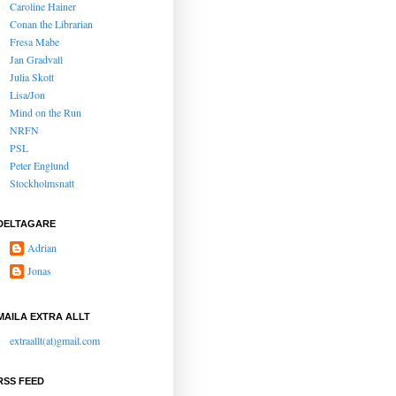
Caroline Hainer
Conan the Librarian
Fresa Mabe
Jan Gradvall
Julia Skott
Lisa/Jon
Mind on the Run
NRFN
PSL
Peter Englund
Stockholmsnatt
DELTAGARE
Adrian
Jonas
MAILA EXTRA ALLT
extraallt(at)gmail.com
RSS FEED