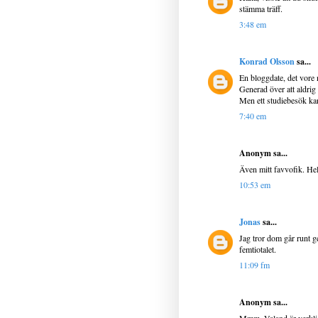
stämma träff.
3:48 em
Konrad Olsson
sa...
En bloggdate, det vore n
Generad över att aldrig h
Men ett studiebesök kans
7:40 em
Anonym sa...
Även mitt favvofik. Helt
10:53 em
Jonas
sa...
Jag tror dom går runt ge
femtiotalet.
11:09 fm
Anonym sa...