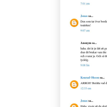
7:01 em
Jonas
sa...
Den som tar över borde 
toaletten!
9:07 em
Anonym sa...
haha. det är ju lätt at
drar dit brukar vara lit
och svarar ja. Och så t
lycklig.
9:08 fm
Konrad Olsson
sa...
ARRGH! Berätta vad det
12:33 em
Jonas
sa...
Haha, visste att du sku