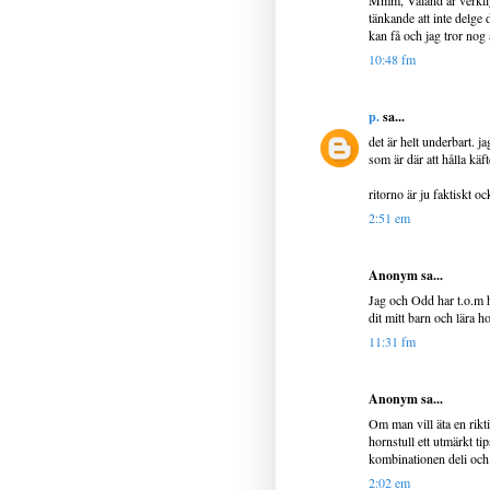
Mmm, Valand är verkligen 
tänkande att inte delge 
kan få och jag tror nog 
10:48 fm
p.
sa...
det är helt underbart. j
som är där att hålla käf
ritorno är ju faktiskt o
2:51 em
Anonym sa...
Jag och Odd har t.o.m ha
dit mitt barn och lära h
11:31 fm
Anonym sa...
Om man vill äta en rikt
hornstull ett utmärkt ti
kombinationen deli och 
2:02 em