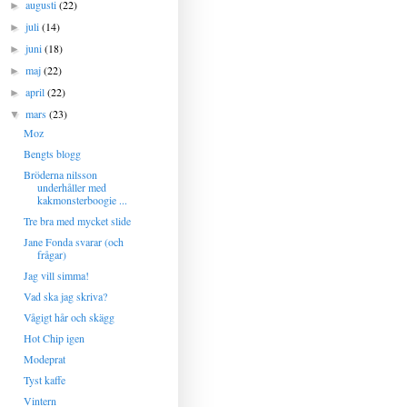
augusti
(22)
►
juli
(14)
►
juni
(18)
►
maj
(22)
►
april
(22)
►
mars
(23)
▼
Moz
Bengts blogg
Bröderna nilsson
underhåller med
kakmonsterboogie ...
Tre bra med mycket slide
Jane Fonda svarar (och
frågar)
Jag vill simma!
Vad ska jag skriva?
Vågigt hår och skägg
Hot Chip igen
Modeprat
Tyst kaffe
Vintern