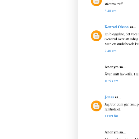
stämma träff.
3:48 em
Konrad Olsson
sa...
En bloggdate, det vore n
Generad över att aldrig h
Men ett studiebesök kans
7:40 em
Anonym sa...
Även mitt favvofik. Helt
10:53 em
Jonas
sa...
Jag tror dom går runt ge
femtiotalet.
11:09 fm
Anonym sa...