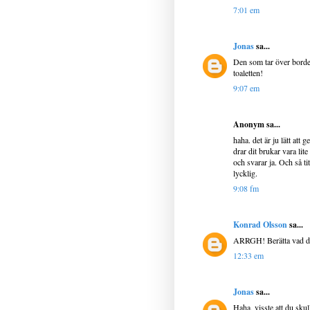
7:01 em
Jonas
sa...
Den som tar över borde 
toaletten!
9:07 em
Anonym sa...
haha. det är ju lätt at
drar dit brukar vara lit
och svarar ja. Och så t
lycklig.
9:08 fm
Konrad Olsson
sa...
ARRGH! Berätta vad det
12:33 em
Jonas
sa...
Haha, visste att du sku