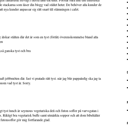
fantastiskt trevligt i dessa latte-fik-tider. Förstår bara inte ditt elitistiska
de stackarna som läser din blogg vad stället heter. De behöver alla kunder de
att nya kunder anpassar sig rätt snart till stämningen i cafet.
ag älskar ställen där det är som en tyst (förlåt) överenskommelse bland alla
ten
ckså ganska tyst och bra
ft jobbmöten där. fast vi pratade rätt tyst. när jag blir pappaledig ska jag ta
onom vad tyst är. Sorry.
igt tyst lunch är seymous vegetariska deli och futon soffor på varvsgatan i
ps. Riktigt bra vegetarisk buffe samt utmärkta soppor och att dom bibehåller
futonsoffor gör mig fortfarande glad.