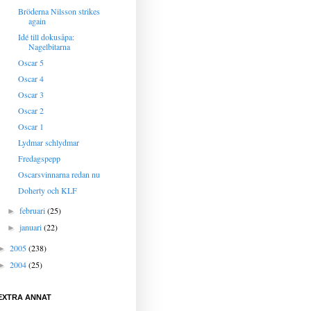
Bröderna Nilsson strikes
again
Idé till dokusåpa:
Nagelbitarna
Oscar 5
Oscar 4
Oscar 3
Oscar 2
Oscar 1
Lydmar schlydmar
Fredagspepp
Oscarsvinnarna redan nu
Doherty och KLF
februari
(25)
►
januari
(22)
►
2005
(238)
►
2004
(25)
►
EXTRA ANNAT