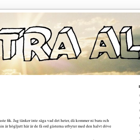
aste fik. Jag tänker inte säga vad det heter, då kommer ni bara och
n är högljutt här är de få ord gästerna utbyter med den halvt döve