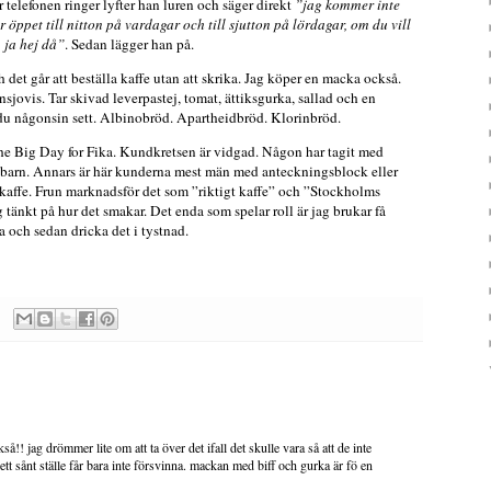
r telefonen ringer lyfter han luren och säger direkt
”jag kommer inte
 öppet till nitton på vardagar och till sjutton på lördagar, om du vill
 ja hej då”
. Sedan lägger han på.
h det går att beställa kaffe utan att skrika. Jag köper en macka också.
nsjovis. Tar skivad leverpastej, tomat, ättiksgurka, sallad och en
d du någonsin sett. Albinobröd. Apartheidbröd. Klorinbröd.
 the Big Day for Fika. Kundkretsen är vidgad. Någon har tagit med
t barn. Annars är här kunderna mest män med anteckningsblock eller
kaffe. Frun marknadsför det som ”riktigt kaffe” och ”Stockholms
ig tänkt på hur det smakar. Det enda som spelar roll är jag brukar få
 och sedan dricka det i tystnad.
kså!! jag drömmer lite om att ta över det ifall det skulle vara så att de inte
tt sånt ställe får bara inte försvinna. mackan med biff och gurka är fö en