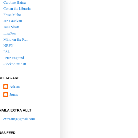
Caroline Hainer
Conan the Librarian
Fresa Mabe
Jan Gradvall
Julia Skott
Lisa/Jon
Mind on the Run
NRFN
PSL
Peter Englund
Stockholmsnatt
DELTAGARE
Adrian
Jonas
MAILA EXTRA ALLT
extraallt(at)gmail.com
RSS FEED