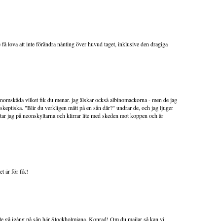
få lova att inte förändra nånting över huvud taget, inklusive den dragiga
t genomskåda vilket fik du menar. jag älskar också albinomackorna - men de jag
e skeptiska. "Blir du verkligen mätt på en sån där?" undrar de, och jag ljuger
ittar jag på neonskyltarna och klirrar lite med skeden mot koppen och är
 är för fik!
lle gå igång på sån här Stockholmiana, Konrad! Om du mailar så kan vi