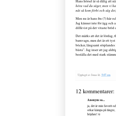
Hans hörsel är så dålig att nä
höra vad du säger, men vi har
nåt så kom förbi och säg det,
Men nu är hans fru (?) här oc
Jag känner inte för ägg och a
dillkvist på det vitaste brö
Det märks att det är lördag,
barnvagn, men det är ett tys
böcker, långsamt sörplandes 
bästa”. Jag inser att jag aldr
beställa det med stark stämma
Upplagd av
Jonas
kl.
5:07 em
12 kommentarer:
Anonym sa...
ja, det är min favorit oc
orkar kämpa på längre, e
höjdare! /e