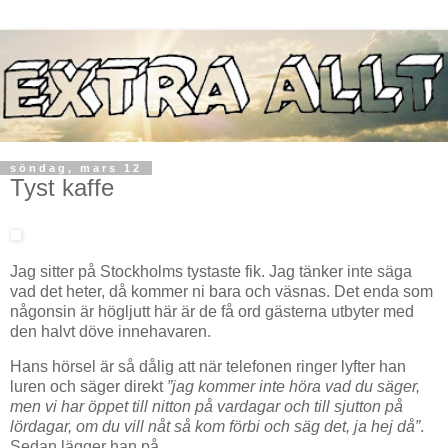
söndag, mars 12
Tyst kaffe
Jag sitter på Stockholms tystaste fik. Jag tänker inte säga
vad det heter, då kommer ni bara och väsnas. Det enda som
någonsin är högljutt här är de få ord gästerna utbyter med
den halvt döve innehavaren.
Hans hörsel är så dålig att när telefonen ringer lyfter han
luren och säger direkt
”jag kommer inte höra vad du säger,
men vi har öppet till nitton på vardagar och till sjutton på
lördagar, om du vill nåt så kom förbi och säg det, ja hej då”
.
Sedan lägger han på.