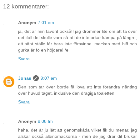
12 kommentarer:
Anonym
7:01 em
ja, det är min favorit också!! jag drömmer lite om att ta över
det ifall det skulle vara så att de inte orkar kämpa på längre,
ett sånt ställe får bara inte försvinna. mackan med biff och
gurka är fö en höjdare! /e
Svara
Jonas
9:07 em
Den som tar över borde få lova att inte förändra nånting
över huvud taget, inklusive den dragiga toaletten!
Svara
Anonym
9:08 fm
haha. det är ju lätt att genomskåda vilket fik du menar. jag
älskar också albinomackorna - men de jag drar dit brukar