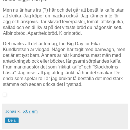
Men nu är hans fru (?) här och det går att beställa kaffe utan
att skrika. Jag köper en macka också. Jag känner inte för
ägg och ansjovis. Tar skivad leverpastej, tomat, ättiksgurka,
sallad och en dillkvist på det vitaste bröd du någonsin sett.
Albinobröd. Apartheidbröd. Klorinbröd.
Det märks att det är lördag, the Big Day for Fika.
Kundkretsen är vidgad. Någon har tagit med barnvagn, men
det är ett tyst barn. Annars är här kunderna mest män med
anteckningsblock eller böcker, långsamt sörplandes kaffe.
Frun marknadsför det som ”riktigt kaffe” och ”Stockholms
bästa”. Jag inser att jag aldrig tänkt på hur det smakar. Det
enda som spelar roll är jag brukar få beställa det med stark
stämma och sedan dricka det i tystnad.
Jonas
kl.
5:07 em
Dela