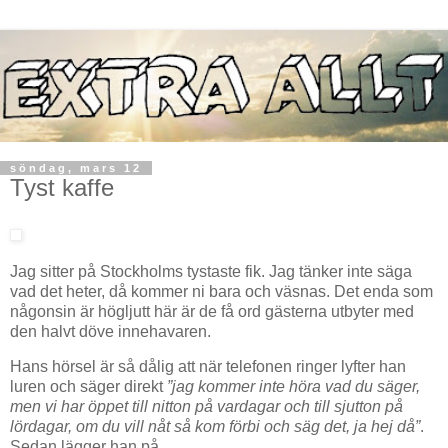
söndag, mars 12
Tyst kaffe
Jag sitter på Stockholms tystaste fik. Jag tänker inte säga
vad det heter, då kommer ni bara och väsnas. Det enda som
någonsin är högljutt här är de få ord gästerna utbyter med
den halvt döve innehavaren.
Hans hörsel är så dålig att när telefonen ringer lyfter han
luren och säger direkt
”jag kommer inte höra vad du säger,
men vi har öppet till nitton på vardagar och till sjutton på
lördagar, om du vill nåt så kom förbi och säg det, ja hej då”
.
Sedan lägger han på.