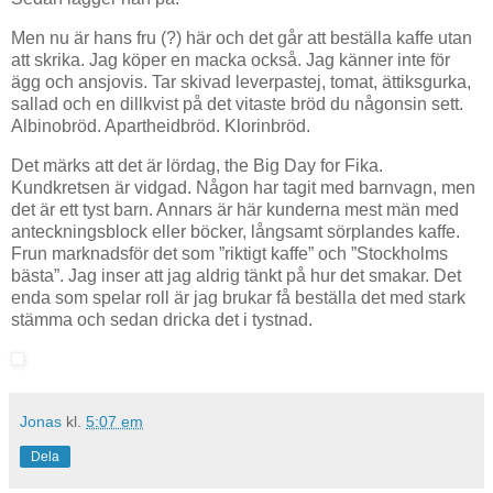
Men nu är hans fru (?) här och det går att beställa kaffe utan
att skrika. Jag köper en macka också. Jag känner inte för
ägg och ansjovis. Tar skivad leverpastej, tomat, ättiksgurka,
sallad och en dillkvist på det vitaste bröd du någonsin sett.
Albinobröd. Apartheidbröd. Klorinbröd.
Det märks att det är lördag, the Big Day for Fika.
Kundkretsen är vidgad. Någon har tagit med barnvagn, men
det är ett tyst barn. Annars är här kunderna mest män med
anteckningsblock eller böcker, långsamt sörplandes kaffe.
Frun marknadsför det som ”riktigt kaffe” och ”Stockholms
bästa”. Jag inser att jag aldrig tänkt på hur det smakar. Det
enda som spelar roll är jag brukar få beställa det med stark
stämma och sedan dricka det i tystnad.
Jonas
kl.
5:07 em
Dela