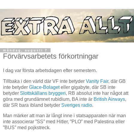
måndag, augusti 7
Förvärvsarbetets förkortningar
I dag var första arbetsdagen efter semestern.
Tillbaka i den värld där VF inte betyder
Vanity Fair
, där GB
inte betyder
Glace-Bolaget
eller gigabyte, där SB inte
betyder
Slottskällans bryggeri
, RB absolut inte har något att
göra med grundämnet rubidium, BA inte är
British Airways
,
där SR bara ibland betyder
Sveriges radio
.
Man märker att man är långt inne i statsapparaten när man
inte associerar ”SS” med Hitler, ”PLO” med Palestina eller
”BUS” med pojkstreck.