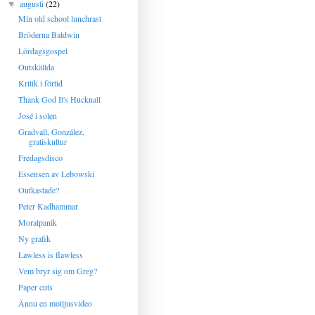
augusti
(22)
▼
Min old school lunchrast
Bröderna Baldwin
Lördagsgospel
Outskällda
Kritik i förtid
Thank God It's Hucknall
José i solen
Gradvall, González,
gratiskultur
Fredagsdisco
Essensen av Lebowski
Outkastade?
Peter Kadhammar
Moralpanik
Ny grafik
Lawless is flawless
Vem bryr sig om Greg?
Paper cuts
Ännu en motljusvideo