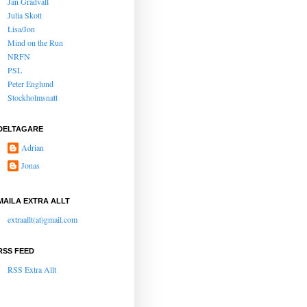
Jan Gradvall
Julia Skott
Lisa/Jon
Mind on the Run
NRFN
PSL
Peter Englund
Stockholmsnatt
DELTAGARE
Adrian
Jonas
MAILA EXTRA ALLT
extraallt(at)gmail.com
RSS FEED
RSS Extra Allt