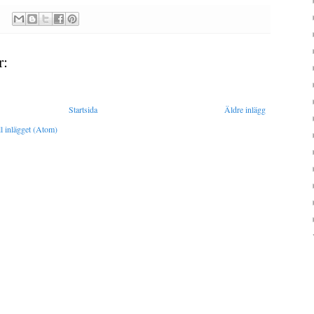
r:
Startsida
Äldre inlägg
l inlägget (Atom)