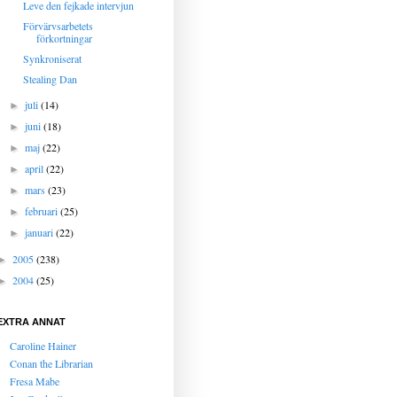
Leve den fejkade intervjun
Förvärvsarbetets
förkortningar
Synkroniserat
Stealing Dan
juli
(14)
►
juni
(18)
►
maj
(22)
►
april
(22)
►
mars
(23)
►
februari
(25)
►
januari
(22)
►
2005
(238)
►
2004
(25)
►
EXTRA ANNAT
Caroline Hainer
Conan the Librarian
Fresa Mabe