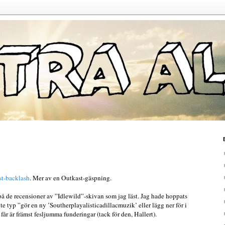
t-backlash
. Mer av en Outkast-gäspning.
på de recensioner av ”Idlewild”-skivan som jag läst. Jag hade hoppats
ite typ ”gör en ny ’Southerplayalisticadillacmuzik’ eller lägg ner för i
år är främst fesljumma funderingar (tack för den, Hallert).