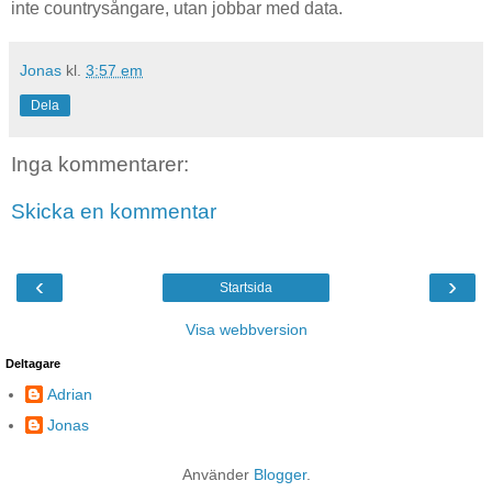
inte countrysångare, utan jobbar med data.
Jonas
kl.
3:57 em
Dela
Inga kommentarer:
Skicka en kommentar
‹
›
Startsida
Visa webbversion
Deltagare
Adrian
Jonas
Använder
Blogger
.