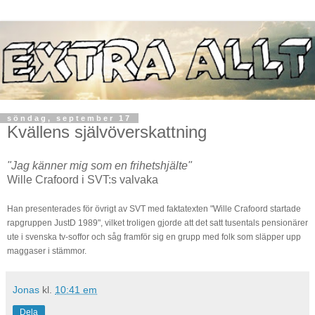
söndag, september 17
Kvällens självöverskattning
"Jag känner mig som en frihetshjälte"
Wille Crafoord i SVT:s valvaka
Han presenterades för övrigt av SVT med faktatexten "Wille Crafoord startade
rapgruppen JustD 1989", vilket troligen gjorde att det satt tusentals pensionärer
ute i svenska tv-soffor och såg framför sig en grupp med folk som släpper upp
maggaser i stämmor.
Jonas
kl.
10:41 em
Dela