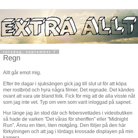
torsdag, september 7
Regn
Allt går emot mig.
Efter tre dagar i sjuksängen gick jag till slut ut för att köpa
mer rostbröd och hyra några filmer. Det regnade. Det kändes
ovant att vara ute bland folk. Fick för mig att de alla visste nåt
som jag inte vet. Typ om vem som varit inloggad på sapnet.
Hur länge jag än stod där och febersvettades i videobutiken
så hade de varken ”Det våras för sheriffen” eller ”Midnight
Run”. Ännu en liten, liten motgång. Den följer på den här
förkylningen och att jag i lördags krossade displayen på min
kamera.