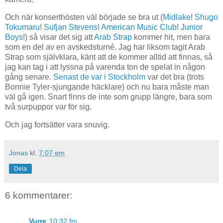
Och när konserthösten väl började se bra ut (
Midlake
!
Shugo
Tokumaru
!
Sufjan Stevens
!
American Music Club
!
Junior
Boys
!) så visar det sig att
Arab Strap
kommer hit, men bara
som en del av en avskedsturné. Jag har liksom tagit Arab
Strap som självklara, känt att de kommer alltid att finnas, så
jag kan tag i att lyssna på varenda ton de spelat in någon
gång senare.
Senast de var i Stockholm
var det bra (trots
Bonnie Tyler-sjungande häcklare) och nu bara måste man
väl gå igen. Snart finns de inte som grupp längre, bara som
två surpuppor var för sig.
Och jag fortsätter vara snuvig.
Jonas
kl.
7:07 em
Dela
6 kommentarer:
Vurre
10:32 fm