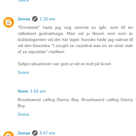
Svara
Jonas
1:26 em
"Örnnästet" hade jag nog somnat av igår, som till en
välbekant godnattsaga. Man vet ju liksom vem som är
dubbelagenten vid det här laget. Kanske hade jag vaknat till
vid den klassiska "I zought ze cazedral was on ze otzer side
of ze squvääär"-repliken.
Sufjan-situationen ser god ut vid en koll på ticnet.
Svara
Vurre
1:54 em
Broadsword calling Danny Boy. Broadsword calling Danny
Boy.
Svara
Jonas
3:47 em