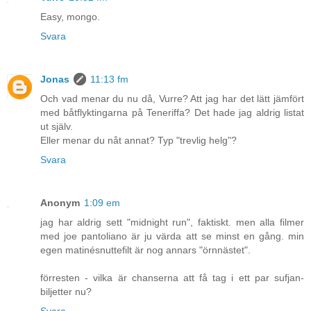
Easy, mongo.
Svara
Jonas
11:13 fm
Och vad menar du nu då, Vurre? Att jag har det lätt jämfört
med båtflyktingarna på Teneriffa? Det hade jag aldrig listat
ut själv.
Eller menar du nåt annat? Typ "trevlig helg"?
Svara
Anonym
1:09 em
jag har aldrig sett "midnight run", faktiskt. men alla filmer
med joe pantoliano är ju värda att se minst en gång. min
egen matinésnuttefilt är nog annars "örnnästet".
förresten - vilka är chanserna att få tag i ett par sufjan-
biljetter nu?