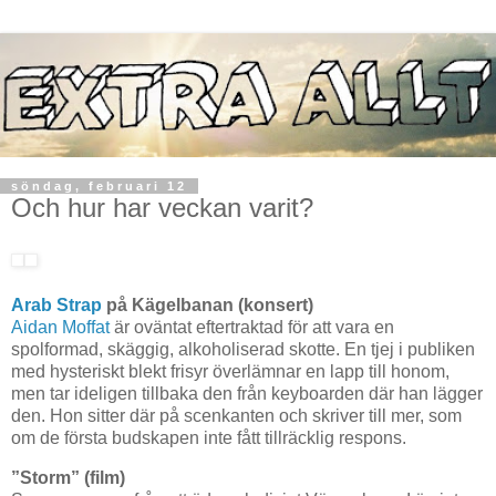
söndag, februari 12
Och hur har veckan varit?
Arab Strap
på Kägelbanan (konsert)
Aidan Moffat
är oväntat eftertraktad för att vara en
spolformad, skäggig, alkoholiserad skotte. En tjej i publiken
med hysteriskt blekt frisyr överlämnar en lapp till honom,
men tar ideligen tillbaka den från keyboarden där han lägger
den. Hon sitter där på scenkanten och skriver till mer, som
om de första budskapen inte fått tillräcklig respons.
”Storm” (film)