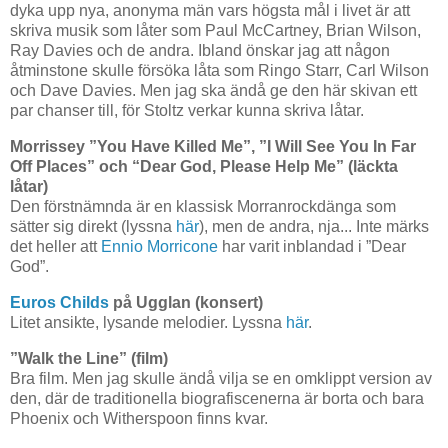
dyka upp nya, anonyma män vars högsta mål i livet är att
skriva musik som låter som Paul McCartney, Brian Wilson,
Ray Davies och de andra. Ibland önskar jag att någon
åtminstone skulle försöka låta som Ringo Starr, Carl Wilson
och Dave Davies. Men jag ska ändå ge den här skivan ett
par chanser till, för Stoltz verkar kunna skriva låtar.
Morrissey ”You Have Killed Me”, ”I Will See You In Far
Off Places” och “Dear God, Please Help Me” (läckta
låtar)
Den förstnämnda är en klassisk Morranrockdänga som
sätter sig direkt (lyssna
här
), men de andra, nja... Inte märks
det heller att
Ennio Morricone
har varit inblandad i ”Dear
God”.
Euros Childs
på Ugglan (konsert)
Litet ansikte, lysande melodier. Lyssna
här
.
”Walk the Line” (film)
Bra film. Men jag skulle ändå vilja se en omklippt version av
den, där de traditionella biografiscenerna är borta och bara
Phoenix och Witherspoon finns kvar.