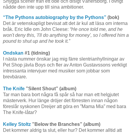
Snygga scener från ett öde och disigt Vänersborg. I övrigt
nådde den inte upp till sina ambitioner.
“The Pythons autobiography by the Pythons
”
(bok)
Det är vetenskapligt bevisat att det är kul att läsa om interna
bråk. Eric Idle om John Cleese:
“
He once told me, and he
won't deny this, 'I'll do anything for money', so I offered him a
pound to shut up and he took it.
”
Ondskan
#1 (tidning)
I nästa nummer önskar jag mig färre slentrianhyllningar av
Pet Shop jävla Boys och fler av Anton Gustavssons verkligt
intressanta intervjuer med musiker som jobbar som
brevbärare.
The Knife
”Silent Shout” (album)
Tar man bara bort några få spår så har man ett helgjutet
mästerverk. Hur länge dröjer det förresten innan någon
föreslår syskonen Dreijer att göra en ”Mama Mia” med bara
The Knife-låtar?
Kelley Stoltz
”Below the Branches”
(album)
Det kommer aldrig ta slut, eller hur? Det kommer alltid att