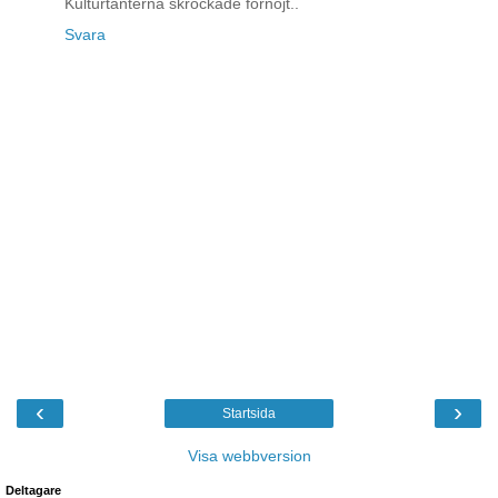
Kulturtanterna skrockade förnöjt..
Svara
‹
›
Startsida
Visa webbversion
Deltagare