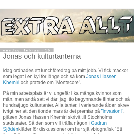
onsdag, februari 15
Jonas och kulturtanterna
Idag ordnades ett lunchföredrag på mitt jobb. Vi fick mackor
som legat i en kyl för länge och så kom
Jonas Hassen
Khemiri
och pratade om ”Montecore”.
På min arbetsplats är vi ungefär lika många kvinnor som
män, men ändå satt vi där: jag, tio begynnande flintar och så
hundratjugo kulturtanter. Alla tanter, i varierande ålder, skrev
ivrigt ner att den tionde mars är det premiär på
”Invasion!”
,
pjäsen Jonas Hassen Khemiri skrivit till Stockholms
stadsteater. Så den som vill träffa någon i
Gudrun
Sjödén
kläder för diskussioner om hur självbiografisk ”Ett