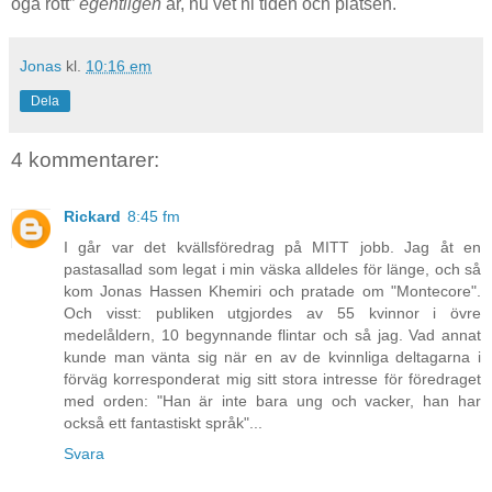
öga rött”
egentligen
är, nu vet ni tiden och platsen.
Jonas
kl.
10:16 em
Dela
4 kommentarer:
Rickard
8:45 fm
I går var det kvällsföredrag på MITT jobb. Jag åt en
pastasallad som legat i min väska alldeles för länge, och så
kom Jonas Hassen Khemiri och pratade om "Montecore".
Och visst: publiken utgjordes av 55 kvinnor i övre
medelåldern, 10 begynnande flintar och så jag. Vad annat
kunde man vänta sig när en av de kvinnliga deltagarna i
förväg korresponderat mig sitt stora intresse för föredraget
med orden: "Han är inte bara ung och vacker, han har
också ett fantastiskt språk"...
Svara