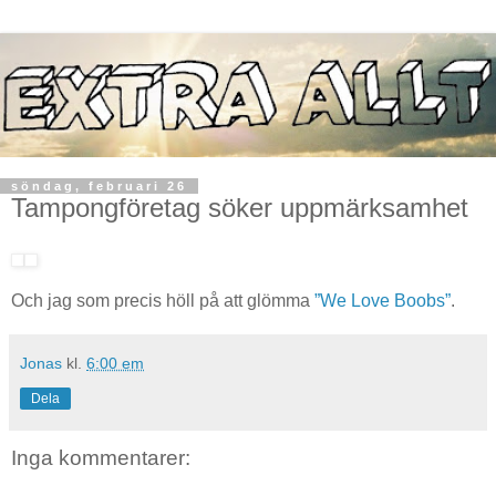
söndag, februari 26
Tampongföretag söker uppmärksamhet
Och jag som precis höll på att glömma
”We Love Boobs”
.
Jonas
kl.
6:00 em
Dela
Inga kommentarer: