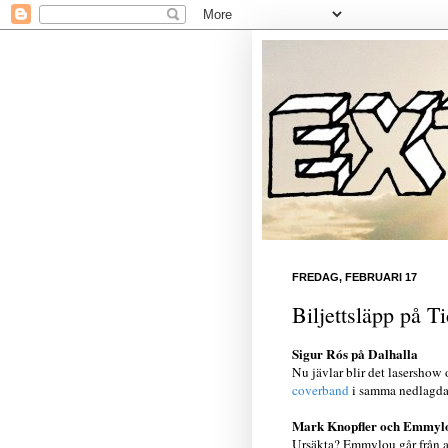
FREDAG, FEBRUARI 17
Biljettsläpp på T
Sigur Rós på Dalhalla
Nu jävlar blir det lasershow
coverband
i samma nedlagda 
Mark Knopfler och Emmylo
Ursäkta? Emmylou går från at