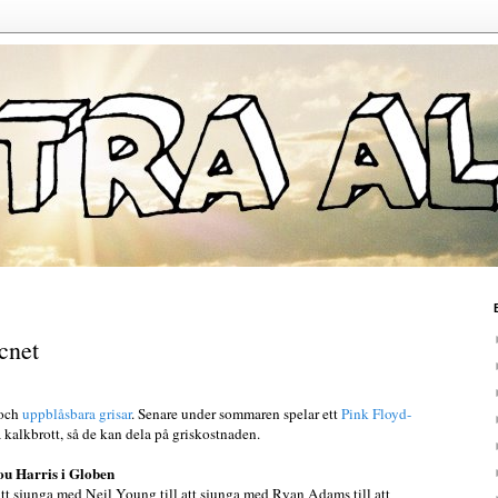
icnet
 och
uppblåsbara grisar
. Senare under sommaren spelar ett
Pink Floyd-
kalkbrott, så de kan dela på griskostnaden.
u Harris i Globen
t sjunga med Neil Young till att sjunga med Ryan Adams till att