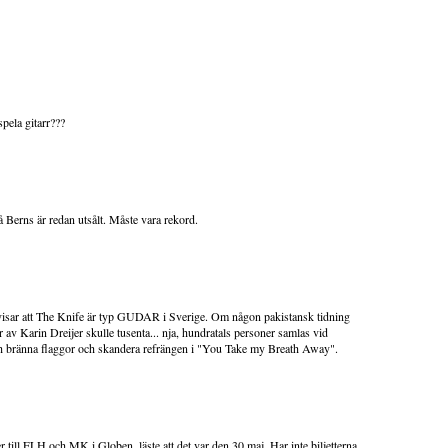
pela gitarr???
å Berns är redan utsålt. Måste vara rekord.
 visar att The Knife är typ GUDAR i Sverige. Om någon pakistansk tidning
 av Karin Dreijer skulle tusenta... nja, hundratals personer samlas vid
 bränna flaggor och skandera refrängen i "You Take my Breath Away".
ter till ELH och MK i Globen, läste att det var den 30 maj. Har inte biljetterna