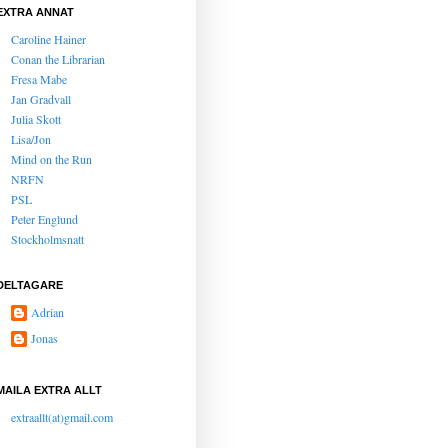
EXTRA ANNAT
Caroline Hainer
Conan the Librarian
Fresa Mabe
Jan Gradvall
Julia Skott
Lisa/Jon
Mind on the Run
NRFN
PSL
Peter Englund
Stockholmsnatt
DELTAGARE
Adrian
Jonas
MAILA EXTRA ALLT
extraallt(at)gmail.com