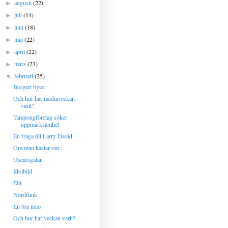
augusti
(22)
►
juli
(14)
►
juni
(18)
►
maj
(22)
►
april
(22)
►
mars
(23)
►
februari
(25)
▼
Borgert byter
Och hur har mediaveckan
varit?
Tampongföretag söker
uppmärksamhet
En fråga till Larry David
Om man kastar om...
Oscarsgalan
Idolbild
Elit
Nördfunk
En bra miss
Och hur har veckan varit?