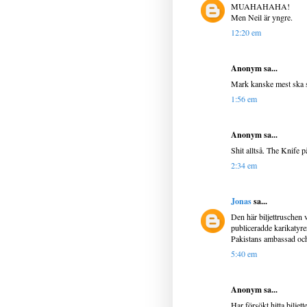
MUAHAHAHA!
Men Neil är yngre.
12:20 em
Anonym sa...
Mark kanske mest ska s
1:56 em
Anonym sa...
Shit alltså. The Knife p
2:34 em
Jonas
sa...
Den här biljettruschen
publiceradde karikatyrer
Pakistans ambassad och
5:40 em
Anonym sa...
Har försökt hitta biljet