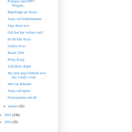
Poängen med MP3-
bloggen...
Biljettsläpp på Ticnet
Jonas och kulturtanterna
Sing about love
Och hur har veckan varit?
En låt från Texas
Lindex loves
Beach 2006
Hong Kong
Schyfferts skämt
My teen-angst bullshit now
has a body count
Mer om Khemiri
Jonas och tigern
Feistexperten slår till
januari
(22)
►
2005
(238)
►
2004
(25)
►