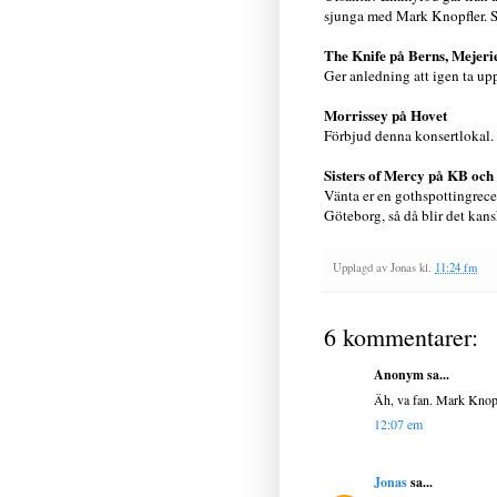
sjunga med Mark Knopfler. S
The Knife på Berns, Mejeri
Ger anledning att igen ta upp 
Morrissey på Hovet
Förbjud denna konsertlokal.
Sisters of Mercy på KB och
Vänta er en gothspottingrece
Göteborg, så då blir det kans
Upplagd av
Jonas
kl.
11:24 fm
6 kommentarer:
Anonym sa...
Äh, va fan. Mark Knopfl
12:07 em
Jonas
sa...