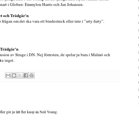
nart i Globen: Emmylou Harris och Jan Johansen.
et och Trädgår'n
frågan om det ska vara ett bindestreck eller inte i ”arty-farty”.
 Trädgår'n
nsion av Strage i DN. Nej förresten, de spelar ju bara i Malmö och
ke inget.
er gör ju lätt fler knop än Neil Young.